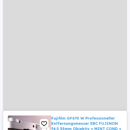
Fujifilm GF670 W Professioneller
Entfernungsmesser EBC FUJINON
f4.5 55mm Objektiv + MINT COND +