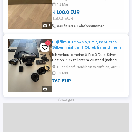
12 Mai
100.0 EUR
150.0 EUR
5
Verifizierte Telefonnummer
Fujifilm X-Pro3 26,1 MP, robustes
1
Silberfinish, mit Objektiv und mehr!
Ich verkaufe meine X-Pro 3 Dura Silver
Edition in exzellentem Zustand (nahezu
neuwertig). Zum Lieferumfang gehören
Düsseldorf, Nordrhein-Westfalen, 40210
ein Fuji-Blitzgerät, vier Akkus, ein 18-mm-f
10 Mai
2-Objektiv, ein 23-mm-f 2-Objektiv und ein
760 EUR
Voigtländer 23-mm-f 1.2-Objektiv.
Außerdem sind ein X-Pro-zu-Contax-G-
5
Objektivadapter und ein Fernauslöser ...
Anzeigen