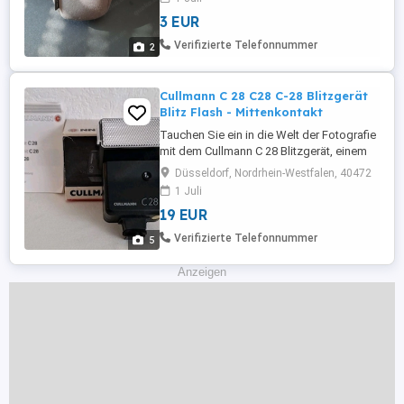
sparen. Privatverkauf keine Garantie oder
3 EUR
Rücknahme.
Verifizierte Telefonnummer
2
Cullmann C 28 C28 C-28 Blitzgerät
Blitz Flash - Mittenkontakt
Tauchen Sie ein in die Welt der Fotografie
mit dem Cullmann C 28 Blitzgerät, einem
unverzichtbaren Zubehör für Ihre
Düsseldorf, Nordrhein-Westfalen, 40472
Analogkamera. Dieses hochwertige
1 Juli
Blitzgerät besticht durch seine
19 EUR
Zuverlässigkeit und seine einfache
Handhabung. Es kommt mit einer
Verifizierte Telefonnummer
5
detaillierten Beschreibung, um Ihnen bei
der Ausführung ...
Anzeigen