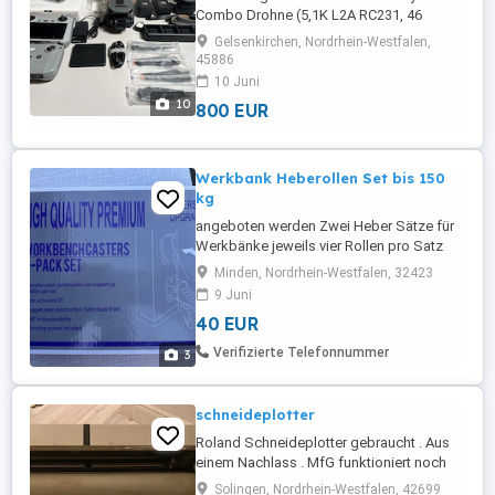
Combo Drohne (5,1K L2A RC231, 46
Minuten Flugzeit) mit Fernsteuerung. Alle
Gelsenkirchen, Nordrhein-Westfalen,
abgebildeten Artikel sind im Lieferumfang
45886
enthalten. Das Set ist in exzellentem
10 Juni
Zustand und beinhaltet die unbenutzte
10
800 EUR
Original-Tragetasche, die Original-
Fernsteuerung (mit Displayschutzfolie) ...
Werkbank Heberollen Set bis 150
kg
angeboten werden Zwei Heber Sätze für
Werkbänke jeweils vier Rollen pro Satz
belastbar bis maximal 300 Kilo garantiert
Minden, Nordrhein-Westfalen, 32423
aber bis 150 Kilo wie abgebildet
9 Juni
neuwertig. Preis pro Satz Zuzüglich
40 EUR
Versandkosten
Verifizierte Telefonnummer
3
schneideplotter
Roland Schneideplotter gebraucht . Aus
einem Nachlass . MfG funktioniert noch
einwandfrei
Solingen, Nordrhein-Westfalen, 42699