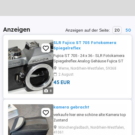
Anzeigen
20
50
Anzeigen auf der Seite:
SLR Fujica ST 705 Fotokamera
Spiegelreflex
Fujica ST 705 - 24 x 36 - SLR Fotokamera
Spiegelreflex Analog Gehäuse Fujica ST
705 Funktionsfähiges* Sammlerstück
Werne, Nordrhein-Westfalen, 59368
(soweit meine Kenntnisse und
2 August
Möglichkeiten reichen). Bitte im Internet
45 EUR
informieren. *) Gebraucht von Privat - wie
auf den Fotos ohne Garantie
8
Gewährleistung Umtausch Rücknahme
Wandlung. Versand ...
kamera gebracht
verkaufe hier eine schöne alte Kamera top
Zustand
Mönchengladbach, Nordrhein-Westfalen,
41061