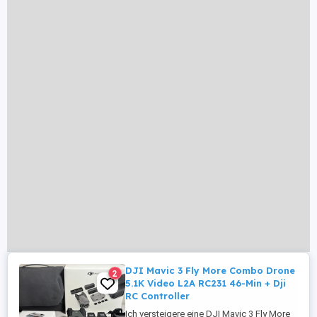
DJI Mavic 3 Fly More Combo Drone
2
5.1K Video L2A RC231 46-Min + Dji
RC Controller
Ich versteigere eine DJI Mavic 3 Fly More