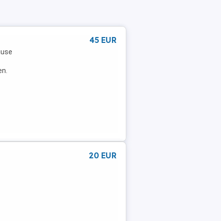
45 EUR
äuse
en.
20 EUR