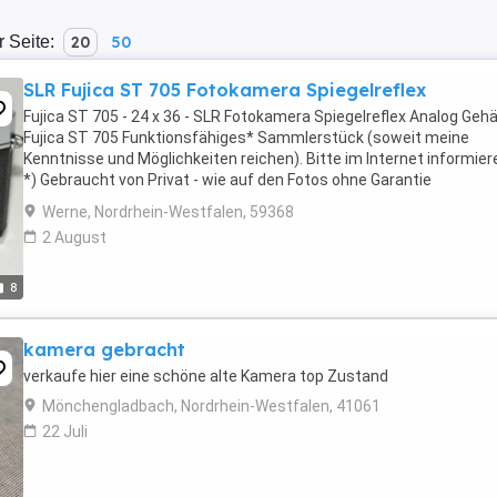
r Seite:
20
50
SLR Fujica ST 705 Fotokamera Spiegelreflex
Fujica ST 705 - 24 x 36 - SLR Fotokamera Spiegelreflex Analog Geh
Fujica ST 705 Funktionsfähiges* Sammlerstück (soweit meine
Kenntnisse und Möglichkeiten reichen). Bitte im Internet informier
*) Gebraucht von Privat - wie auf den Fotos ohne Garantie
Gewährleistung Umtausch Rücknahme Wandlung. Versand ...
Werne, Nordrhein-Westfalen, 59368
2 August
8
kamera gebracht
verkaufe hier eine schöne alte Kamera top Zustand
Mönchengladbach, Nordrhein-Westfalen, 41061
22 Juli