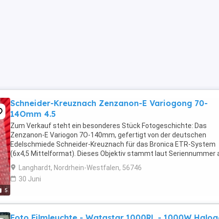
Schneider-Kreuznach Zenzanon-E Variogong 70-
14Omm 4.5
Zum Verkauf steht ein besonderes Stück Fotogeschichte: Das
Zenzanon-E Variogon 7O-140mm, gefertigt von der deutschen
Edelschmiede Schneider-Kreuznach für das Bronica ETR-System
(6x4,5 Mittelformat). Dieses Objektiv stammt laut Seriennummer 
ca. 1985 und ist ein Paradebeispiel für deutsche Wertarbeit. ...
Langhardt, Nordrhein-Westfalen, 56746
30 Juni
5
Foto Filmleuchte - Watastar 1000RL - 1000W Halo