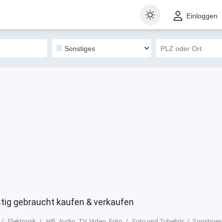
t
Gewerblich
Sortieren nach
Einloggen
1
ig gebraucht kaufen & verkaufen
Elektronik
Hifi, Audio, TV, Video, Foto
Foto und Zubehör
Sonstiges