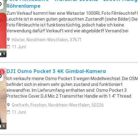
Röhrenlampe
Zum Verkauf kommt hier eine Watastar 1000RL Foto Filmleuchte!! 
Leuchte ist in einen guten gebrauchten Zustand!! (siehe Bilder) Die
Foto Filmleuchte ist funktionstüchtig, jedoch habe ich keine
Verwendung dafür!! Verkauft wird wie abgebildet!! Versand bei
Kostenübernahme möglich!! Bezahlung : PayPal, ...
Höxter, Nordrhein-Westfalen, 37671
11 Juni
9
DJI Osmo Pocket 3 4K Gimbal-Kamera
1
Ich verkaufe meine Osmo Pocket 3 wegen Modellwechsel. Die OS
befindet sich in einem sehr guten zustand und funktioniert
einwandfrei. Im Lieferumfang enthalten sind: Osmo Pocket 3
Protective Cover DJI Mic 2 Transmitter Handle with 1 4" Thread
Battery Handle Mini Tripod Typ-C Kabel DJI Mic 2 Clip Magnet DJI ...
Grefrath, Frechen, Nordrhein-Westfalen, 50226
11 Juni
5