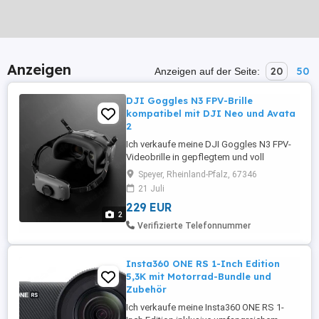
Anzeigen
20
50
Anzeigen auf der Seite:
DJI Goggles N3 FPV-Brille
kompatibel mit DJI Neo und Avata
2
Ich verkaufe meine DJI Goggles N3 FPV-
Videobrille in gepflegtem und voll
funktionsfähigem Zustand. Die Goggles
Speyer, Rheinland-Pfalz, 67346
N3 bietet ein intensives Flugerlebnis aus
21 Juli
der Perspektive der Drohne. In Verbindung
229 EUR
mit einer kompatiblen DJI-Drohne und
2
dem DJI RC Motion 3 lassen sich
Verifizierte Telefonnummer
Flugbewegungen besonders intuitiv
steuern. Die ...
Insta360 ONE RS 1-Inch Edition
5,3K mit Motorrad-Bundle und
Zubehör
Ich verkaufe meine Insta360 ONE RS 1-