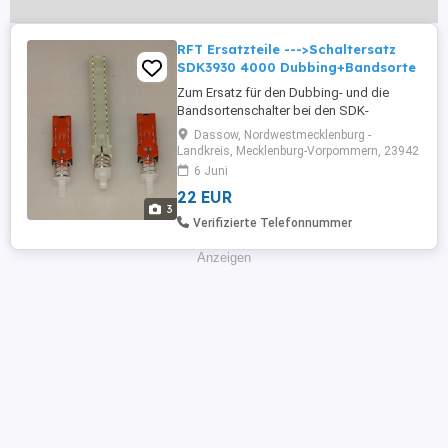
RFT Ersatzteile --->Schaltersatz
SDK3930 4000 Dubbing+Bandsorte
Zum Ersatz für den Dubbing- und die
Bandsortenschalter bei den SDK-
Modellen, konstruktiv deutlich solidere
Dassow, Nordwestmecklenburg -
Ausführung, Neuware. Im Bild links die
Landkreis, Mecklenburg-Vorpommern, 23942
Originalausführung, rechts die
6 Juni
angebotene Alternative. Wechselnd sind
22 EUR
weitere überzählige Ersatzteile in meinen
3
anderen Anzeigen verfügbar. Abholung,
Verifizierte Telefonnummer
Versand, ...
Anzeigen