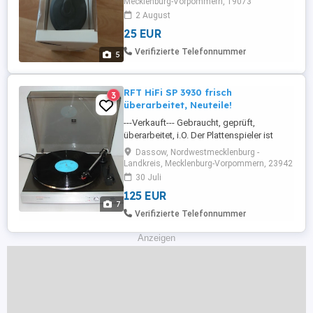
Mecklenburg-Vorpommern, 19073
2 August
25 EUR
Verifizierte Telefonnummer
5
RFT HiFi SP 3930 frisch
3
überarbeitet, Neuteile!
---Verkauft--- Gebraucht, geprüft,
überarbeitet, i.O. Der Plattenspieler ist
gereinigt, die Schaltpunkte der Mechanik
Dassow, Nordwestmecklenburg -
sind eingestellt. Er hat einen neuen Riemen
Landkreis, Mecklenburg-Vorpommern, 23942
bekommen, die Geschwindigkeiten sind
30 Juli
geprüft. Sicherungshalter,
125 EUR
Feinsicherungen und Arbeiterfahnen sind
7
erneuert. Alte Schmierstoffe sind ...
Verifizierte Telefonnummer
Anzeigen