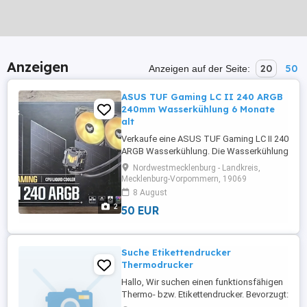
Anzeigen
20
50
Anzeigen auf der Seite:
ASUS TUF Gaming LC II 240 ARGB
240mm Wasserkühlung 6 Monate
alt
Verkaufe eine ASUS TUF Gaming LC II 240
ARGB Wasserkühlung. Die Wasserkühlung
ist ca. 6 Monate alt und befindet sich in
Nordwestmecklenburg - Landkreis,
einem sehr guten, nahezu neuwertigen
Mecklenburg-Vorpommern, 19069
Zustand. Sie funktioniert einwandfrei und
8 August
hat keine Beschädigungen. Technische
2
50 EUR
Daten: - ASUS TUF Gaming LC II 240
ARGB - 240-mm-Radiator - 2x ...
Suche Etikettendrucker
Thermodrucker
Hallo, Wir suchen einen funktionsfähigen
Thermo- bzw. Etikettendrucker. Bevorzugt:
* Brother QL-Serie * Zebra * DYMO *