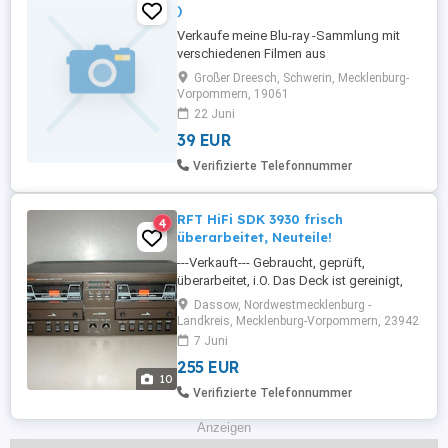
)
Verkaufe meine Blu-ray -Sammlung mit
verschiedenen Filmen aus
unterschiedlichen Genres. Alle Blu-ray's in
Großer Dreesch, Schwerin, Mecklenburg-
stabilen Hüllen Gemischte Sammlung für
Vorpommern, 19061
jeden Geschmack Sehr guter Zustand,
22 Juni
getestet oder unbenutzt original verpackt
39 EUR
Nur Komplettverkauf Abholung oder
Treffpunkt Bei Fragen melde dich ...
Verifizierte Telefonnummer
RFT HiFi SDK 3930 frisch
4
überarbeitet, Neuteile!
---Verkauft--- Gebraucht, geprüft,
überarbeitet, i.O. Das Deck ist gereinigt,
beide Laufwerke sind komplett zerlegt
Dassow, Nordwestmecklenburg -
und entharzt. Alle Riemen, beide
Landkreis, Mecklenburg-Vorpommern, 23942
Andruckrollen und beide Tonköpfe sind
7 Juni
erneuert. Die Mechanik ist frei, die
255 EUR
Geschwindigkeit nach Riementausch neu
10
eingestellt. Die Regler sind gereinigt, ...
Verifizierte Telefonnummer
Anzeigen