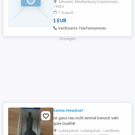
Schwerin, Mecklenburg-Vorpommern,
MUNBYN * vergleichbare Modelle Gerne
19053
auch gebraucht. Wichtig ist nur, dass der
7 August
Drucker technisch einwandfrei
1 EUR
funktioniert. Angebote mit
Preisvorstellung gerne per Nachricht.
Verifizierte Telefonnummer
Anzeigen
hama Headset
ist ganz neu nicht einmal benutzt sehr
gute Qualität
Ludwigslust, Ludwigslust - Landkreis,