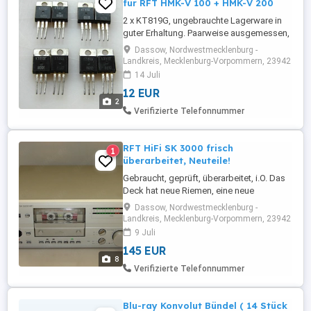
für RFT HMK-V 100 + HMK-V 200
2 x KT819G, ungebrauchte Lagerware in
guter Erhaltung. Paarweise ausgemessen,
verbaut auch in weiteren Geräten,
Dassow, Nordwestmecklenburg -
mehrfach vorhanden. Wechselnd sind
Landkreis, Mecklenburg-Vorpommern, 23942
weitere überzählige Ersatzteile in meinen
14 Juli
anderen Anzeigen verfügbar. Abholung,
12 EUR
Versand, Überweisung, PayPal privat
2
möglich, Versandkosten einfacher ...
Verifizierte Telefonnummer
RFT HiFi SK 3000 frisch
1
überarbeitet, Neuteile!
Gebraucht, geprüft, überarbeitet, i.O. Das
Deck hat neue Riemen, eine neue
Andruckrolle und einen neuen Tonkopf
Dassow, Nordwestmecklenburg -
erhalten. Die Geschwindigkeit ist nach
Landkreis, Mecklenburg-Vorpommern, 23942
Laufwerksüberarbeitung neu eingestellt,
9 Juli
die mechanischen Einstellungen sind
145 EUR
geprüft. Sicherungshalter,
8
Feinsicherungen und Ladeelkos sind
Verifizierte Telefonnummer
ebenso erneuert, ...
Blu-ray Konvolut Bündel ( 14 Stück