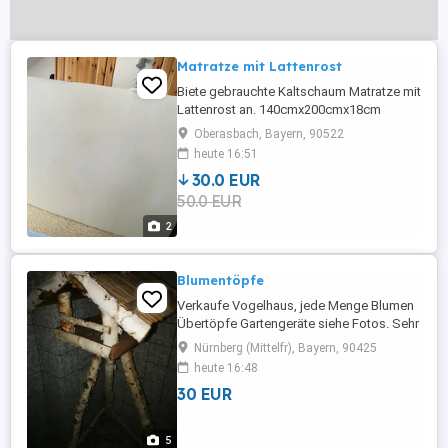
Matratze mit Lattenrost
Biete gebrauchte Kaltschaum Matratze mit
Lattenrost an. 140cmx200cmx18cm
Oberasbach, Bayern, 90522
heute 16:51
30.0 EUR
50.0 EUR
2
Blumentöpfe
Verkaufe Vogelhaus, jede Menge Blumen
Übertöpfe Gartengeräte siehe Fotos. Sehr
gut erhalten alle Gegenstände. Preis ist
Nürnberg (Mittelfr), Bayern, 90425
Verhandelbar. Bei Interesse bitte per
heute 16:48
WhatsApp schreiben. Mit freundlichen
30 EUR
Grüßen.
5