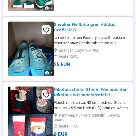
Versandkosten)
7
Sneaker Hellblau grün Adidas
Größe 38,5
Ich biete hier ein Paar stylische Sneaker in
einer schönen Farbkombination aus
Hellblau und grün an. Diese Schuhe sind
Erlangen, Bayern, 91056
perfekt für den Alltag und lassen sich
heute 12:05
vielseitig kombinieren. Sie sind aus
25 EUR
robustem Canvas-Material gefertigt und
haben eine bequeme Passform. *
3
Obermaterial aus Canvas in grün *
Zehenkappe ...
Nikolausstiefel Stiefel Weihnachten
3
Nikolaus Weihnachtsstiefel
Plüsch mit Elch ca. 42 cm hoch ca. 20 cm
breit ca. 25,5 cm breit (Fuß) grün ca. 45 cm
hoch ca. 22 cm breit ca. 25 cm breit (Fuß
Rennweg, Nürnberg (Mittelfr), Bayern,
Plüsch rot mit Nikolaus ca. 45 cm hoch ca.
90409
18 cm breit ca. 24 cm breit (Fuß) Filz Bär
heute 11:58
ca. 40 cm hoch ca. 21 cm breit ca. 27 cm
8 EUR
breit (Fuß) Preis: JE Stiefel 8 EUR bei