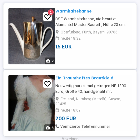
Warmhaltekanne
1
BSF Warmhaltekanne, nie benutzt.
Alumantel Muster Raureif , Höhe 23 cm.
Tel. 0911-75 45 62
Oberfürberg, Fürth, Bayern, 90766
heute 18:32
15 EUR
2
Ein Traumhaftes Brautkleid
Neuwertig nur einmal getragen NP 1390
Euro, Größe 40, handgenäht mit
dazugehörigen Koffer, ein hingucker in
Freiland, Nürnberg (Mittelfr), Bayern,
weiß, man heiratet schließlich nur ein mal
90425
Bei Interesse bitte ein faires Angebot
heute 18:09
zusenden. Tierfrei , Nichtraucher. Sollte es
200 EUR
zu einem Verkaufsabschluss kommen so
ist natürlich eine Garantie, ...
Verifizierte Telefonnummer
8
Anzeigen