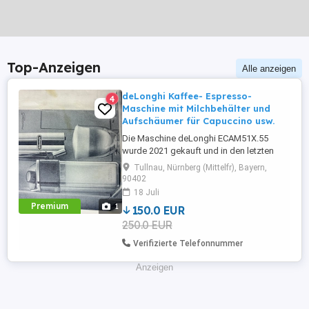
Top-Anzeigen
Alle anzeigen
deLonghi Kaffee- Espresso-
4
Maschine mit Milchbehälter und
Aufschäumer für Capuccino usw.
Die Maschine deLonghi ECAM51X.55
wurde 2021 gekauft und in den letzten
drei Jahren selten (allenfalls zwei Mal pro
Tullnau, Nürnberg (Mittelfr), Bayern,
Woche) benutzt. Sie wurde regelmässig
90402
gewartet und entkalkt und ist voll
18 Juli
funktionsfähig. Sie besitzt einen
Premium
1
150.0 EUR
Milchbehälter und schäumt Milch für
250.0 EUR
Capuccino und Latte Macchiato auf.
Ausserdem ...
Verifizierte Telefonnummer
Anzeigen