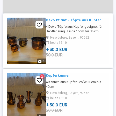
Deko Pflanz - Töpfe aus Kupfer
4 Deko Töpfe aus Kupfer geeignet für
Bepflanzung H = ca 15cm bis 25cm
Durchmesser von 10 cm bis 15 cm
Heroldsberg, Bayern, 90562
heute 16:10
30.0 EUR
50.0 EUR
1
Kupferkannen
2
4 Kannen aus Kupfer Größe 30cm bis
40cm
Heroldsberg, Bayern, 90562
heute 16:10
30.0 EUR
50.0 EUR