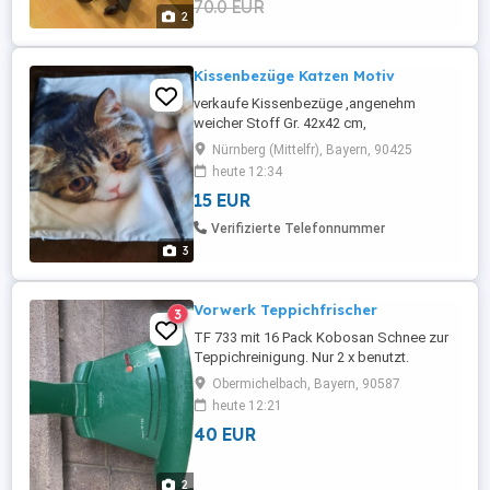
70.0 EUR
2
Kissenbezüge Katzen Motiv
verkaufe Kissenbezüge ,angenehm
weicher Stoff Gr. 42x42 cm,
Nichtraucherhaushalt, Kein Einzelverkauf,
Nürnberg (Mittelfr), Bayern, 90425
bei Versand übenimmt Käufer4,80
heute 12:34
Versandkosten.
15 EUR
Verifizierte Telefonnummer
3
Vorwerk Teppichfrischer
3
TF 733 mit 16 Pack Kobosan Schnee zur
Teppichreinigung. Nur 2 x benutzt.
Versand möglich.
Obermichelbach, Bayern, 90587
heute 12:21
40 EUR
2