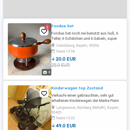
Fondue Set
1
Fondue Set noch nie benutzt aus Guß, 6
Teller, 6 Schälchen und 6 Gabeln, super
Zustand, keine E-mails
Cadolzburg, Bayern, 90556
heute 13:58
20.0 EUR
25.0 EUR
3
Kinderwagen top Zustand
Verkaufe einen gebrauchten, sehr gut
erhaltenen Kinderwagen der Marke Pixini
inkl. Anhänger für ältere
Langwasser, Nürnberg (Mittelfr), Bayern,
Geschwisterkinder.
90425
heute 13:22
49.0 EUR