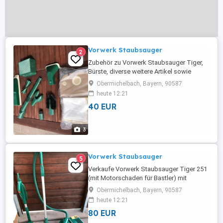
Vorwerk Staubsauger
2
Zubehör zu Vorwerk Staubsauger Tiger,
Bürste, diverse weitere Artikel sowie
Staubbeutel, Versand möglich
Obermichelbach, Bayern, 90587
heute 12:21
40 EUR
3
Vorwerk Staubsauger
5
Verkaufe Vorwerk Staubsauger Tiger 251
(mit Motorschaden für Bastler) mit
reichlichem Zubehör: Polsterboy PB411,
Obermichelbach, Bayern, 90587
Teppichfrischer TF733, Elektrobürste
heute 12:21
EB350, Radiatorbürste, Bohrstaubdüse,
80 EUR
Polsterdüse, 18 Staubbeutel sowie 16
Pack Kobosan Schnee. (zzgl. evtl.