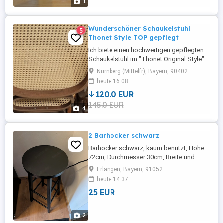
1
Wunderschöner Schaukelstuhl
5
Thonet Style TOP gepflegt
Ich biete einen hochwertigen gepflegten
Schaukelstuhl im "Thonet Original Style"
an. Der Schaukelstuhl ist aus Holz und
Nürnberg (Mittelfr), Bayern, 90402
Geflecht gefertigt. Die Farbe die
heute 16:08
dunkelbraun, aus einem
120.0 EUR
Nichraucherhaushalt. Speditionsversand
145.0 EUR
gesichert nach Absprache möglich.
4
2 Barhocker schwarz
Barhocker schwarz, kaum benutzt, Höhe
72cm, Durchmesser 30cm, Breite und
Tiefe 30cm. 2 Stück
Erlangen, Bayern, 91052
heute 14:37
25 EUR
2