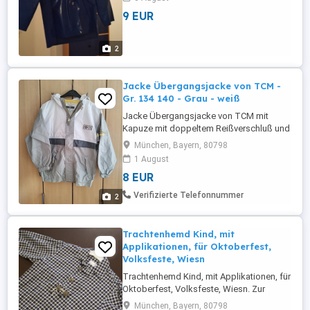
9 EUR
2
Jacke Übergangsjacke von TCM -
Gr. 134 140 - Grau - weiß
Jacke Übergangsjacke von TCM mit
Kapuze mit doppeltem Reißverschluß und
Klett 2 Außentaschen mit Reißverschluß
München, Bayern, 80798
kleine Außentasche mit Reißverschluß am
1 August
linken Ärmel seitlich Klett zum Verstellen
8 EUR
(Taille) Grau - weiß Gr. 134 140 Sehr guter
Zustand Bezahlung per Überweisung, bar
Verifizierte Telefonnummer
2
...
Trachtenhemd Kind, mit
Applikationen, für Oktoberfest,
Volksfeste, Wiesn
Trachtenhemd Kind, mit Applikationen, für
Oktoberfest, Volksfeste, Wiesn. Zur
Abholung sofort.
München, Bayern, 80798