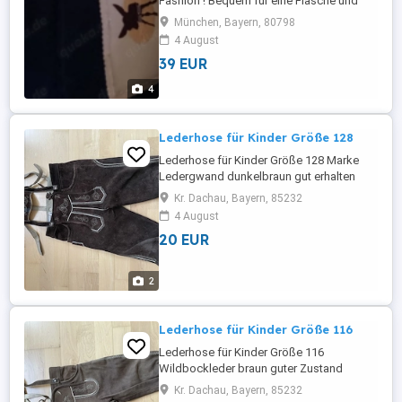
Fashion ! Bequem für eine Flasche und
Schlüssel und noch viel! Kannst du auch
München, Bayern, 80798
deine Name und Adresse rein einbauen
4 August
39 EUR
4
Lederhose für Kinder Größe 128
Lederhose für Kinder Größe 128 Marke
Ledergwand dunkelbraun gut erhalten
Kr. Dachau, Bayern, 85232
4 August
20 EUR
2
Lederhose für Kinder Größe 116
Lederhose für Kinder Größe 116
Wildbockleder braun guter Zustand
Kr. Dachau, Bayern, 85232