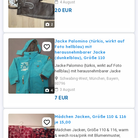
4 August
20 EUR
2
Jacke Palomino (türkis, wirkt auf
Foto hellblau) mit
herausnehmbarer Jacke
(dunkelblau), Größe 110
Jacke Palomino (türkis, wirkt auf Foto
hellblau) mit herausnehmbarer Jacke
(dunkelblau), Größe 110 2in1 Jacke,
Schwabing-West, München, Bayern,
beides kann getrennt getragen werden.
80796
Innenjacke herausnehmbar und kann extra
3 August
4
als Strickjacke getragen werden.
7 EUR
Mädchen Jacken, Größe 110 & 116
je 15,00
Mädchen Jacken, Größe 110 & 116, warm
& weich rosa/pink mit Blumenmuster,