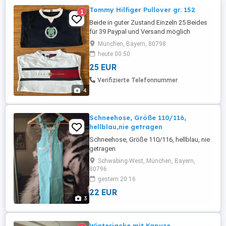
Tommy Hilfiger Pullover gr. 152
1
Beide in guter Zustand Einzeln 25 Beides
für 39 Paypal und Versand möglich
München, Bayern, 80798
heute 00:50
25 EUR
Verifizierte Telefonnummer
4
Schneehose, Größe 110/116,
hellblau,nie getragen
Schneehose, Größe 110/116, hellblau, nie
getragen
Schwabing-West, München, Bayern,
80796
gestern 20:16
22 EUR
3
Winterjacke mit Kapuze