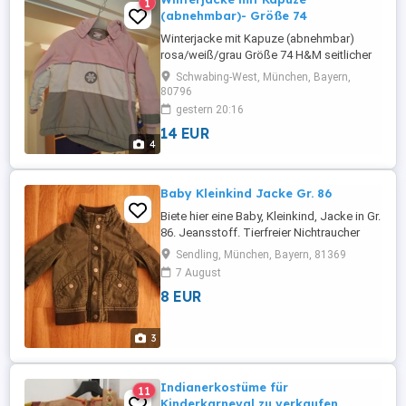
1
(abnehmbar)- Größe 74
Winterjacke mit Kapuze (abnehmbar)
rosa/weiß/grau Größe 74 H&M seitlicher
Reißverschluss
Schwabing-West, München, Bayern,
80796
gestern 20:16
14 EUR
4
Baby Kleinkind Jacke Gr. 86
Biete hier eine Baby, Kleinkind, Jacke in Gr.
86. Jeansstoff. Tierfreier Nichtraucher
Haushalt
Sendling, München, Bayern, 81369
7 August
8 EUR
3
Indianerkostüme für
11
Kinderkarneval zu verkaufen