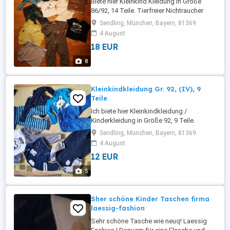
Biete hier Kleinkind Kleidung in Größe
86/92, 14 Teile. Tierfreier Nichtraucher
Haushalt
Sendling, München, Bayern, 81369
4 August
18 EUR
8
Kleinkindkleidung Gr. 92, (IV), 9
Teile
Ich biete hier Kleinkindkleidung /
Kinderkleidung in Größe 92, 9 Teile.
Tierfreier Nichtraucher Haushalt
Sendling, München, Bayern, 81369
4 August
12 EUR
5
Sher schöne Kinder Taschen firma
laessig-fashion
Sehr schöne Tasche wie neuq! Laessig