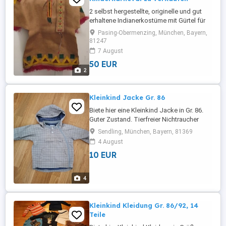
2 selbst hergestellte, originelle und gut
erhaltene Indianerkostüme mit Gürtel für
Kinder im Grundschulalter zu verkaufen.
Pasing-Obermenzing, München, Bayern,
Ideal für den Karneval, ca. 60 cm lang,
81247
Umfang 90 cm. Gefertigt aus Sackleinen
7 August
mit Filzaufklebern, Leder und Holzperlen.
50 EUR
Stammesneutral (Apachen, Komantschen,
2
Sioux etc.). Einzeln ...
Kleinkind Jacke Gr. 86
Biete hier eine Kleinkind Jacke in Gr. 86.
Guter Zustand. Tierfreier Nichtraucher
Haushalt
Sendling, München, Bayern, 81369
4 August
10 EUR
4
Kleinkind Kleidung Gr. 86/92, 14
Teile