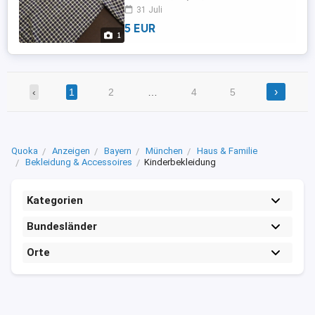
31 Juli
5 EUR
1
›
‹
1
2
…
4
5
Quoka
Anzeigen
Bayern
München
Haus & Familie
Bekleidung & Accessoires
Kinderbekleidung
Kategorien
Bundesländer
Orte