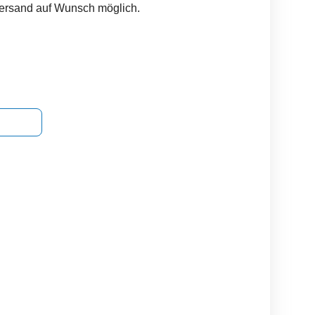
Versand auf Wunsch möglich.
high heels guess
Stiefel, Stiefelette Größe 41
Neue ungetragene
von Footflexx
Sti