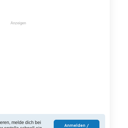
Dortmund
Treuchtlingen
Mörfel
60 EUR
10 EUR
1
Anzeigen
eren, melde dich bei
Anmelden /