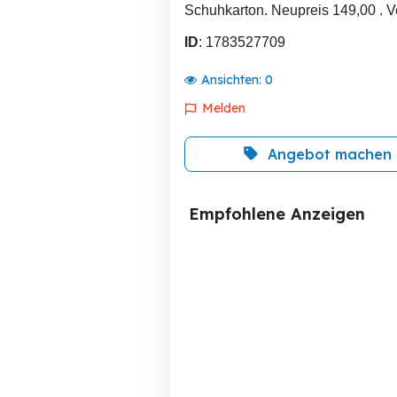
Schuhkarton. Neupreis 149,00 . 
ID
: 1783527709
Ansichten:
0
Melden
Angebot machen
Empfohlene Anzeigen
verschiedene
Damenschuhe Gr.40