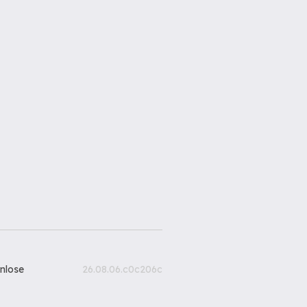
nlose
26.08.06.c0c206c