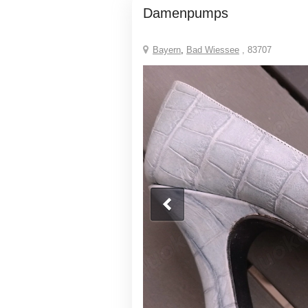
Damenpumps
Bayern
,
Bad Wiessee
, 83707