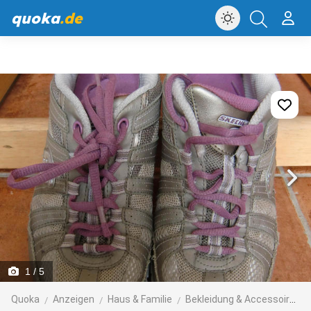
quoka
.de
1
/ 5
Quoka
Anzeigen
Haus & Familie
Bekleidung & Accessoires