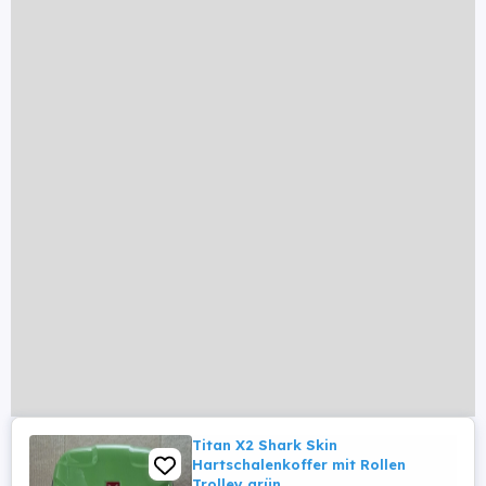
Titan X2 Shark Skin
Hartschalenkoffer mit Rollen
Trolley grün