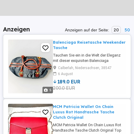
Anzeigen
20
50
Anzeigen auf der Seite:
Balenciaga Reisetasche Weekender
Tasche
Tauchen Sie ein in die Welt der Eleganz
mit dieser exquisiten Balenciaga
Reisetasche aus der Weekend-Serie, die
Calberlah, Niedersachsen, 38547
einen Hauch von Vintage-Charme
6 August
versprüht. Die Tasche präsentiert sich in
189.0 EUR
einem ansprechenden Blauton, der von
200.0 EUR
hochwertigem Leder und Nylon gefertigt
5
ist, und zeichnet sich durch ihre
funktionellen ...
MCM Patricia Wallet On Chain
Luxus Rot Handtasche Tasche
Clutch Original
MCM Patricia Wallet On Chain Luxus Rot
Handtasche Tasche Clutch Original Top