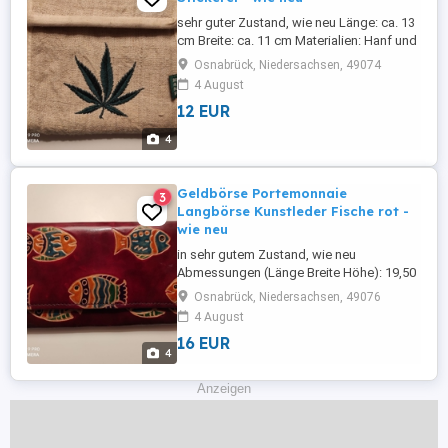
sehr guter Zustand, wie neu Länge: ca. 13
cm Breite: ca. 11 cm Materialien: Hanf und
Baumwolle Farben: Natur, mit
Osnabrück, Niedersachsen, 49074
aufgesticktem, grünen Hanfmotiv Das
4 August
Portemonnaie weist verschiedene Fächer
12 EUR
auf, für Scheine, Karten und Kleingeld.
4
Geldbörse Portemonnaie
3
Langbörse Kunstleder Fische rot -
wie neu
in sehr gutem Zustand, wie neu
Abmessungen (Länge Breite Höhe): 19,50
10,50 2,50 cm Produkteigenschaften: - 7
Osnabrück, Niedersachsen, 49076
Kartenfächer - 2 Fächer mit Sichtfenster -
4 August
4 Geldscheinfächer - Kleingeldfach mit
16 EUR
Reißverschluss - Überschlag mit
4
Druckknopfverschluss -
Reißverschlussfach und Steckfach auf
Anzeigen
der Rü ...