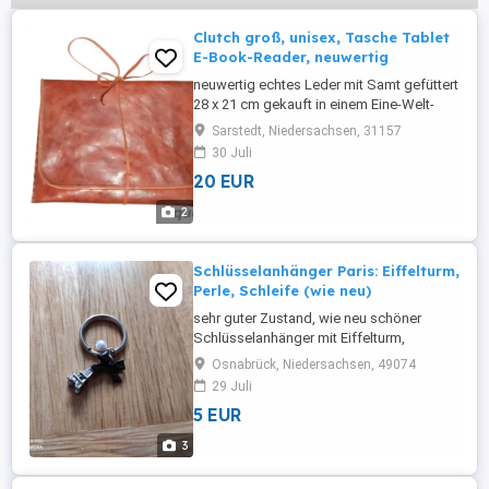
Clutch groß, unisex, Tasche Tablet
E-Book-Reader, neuwertig
neuwertig echtes Leder mit Samt gefüttert
28 x 21 cm gekauft in einem Eine-Welt-
Laden für 59 Euro sehr guter Zustand
Sarstedt, Niedersachsen, 31157
+++++++++++++++ * Die Versandkosten
30 Juli
trägt grundsätzlich der Käufer. *
20 EUR
ZahlungBar bei Abholung oder per
Überweisung bei Versand (kein Paypal,
2
kein Direktkauf) * Die eingestellten Bilder
...
Schlüsselanhänger Paris: Eiffelturm,
Perle, Schleife (wie neu)
sehr guter Zustand, wie neu schöner
Schlüsselanhänger mit Eiffelturm,
Schmuckperle und schwarzem
Osnabrück, Niedersachsen, 49074
Schleifchen Material: u.a. Metall
29 Juli
Abmessungen Ring: ca. 2 cm
5 EUR
3