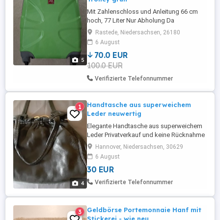
Mit Zahlenschloss und Anleitung 66 cm
hoch, 77 Liter Nur Abholung Da
Privatverkauf keine Garantie etc.
Rastede, Niedersachsen, 26180
6 August
70.0 EUR
5
100.0 EUR
Verifizierte Telefonnummer
Handtasche aus superweichem
1
Leder neuwertig
Elegante Handtasche aus superweichem
Leder Privatverkauf und keine Rücknahme
Hannover, Niedersachsen, 30629
6 August
30 EUR
Verifizierte Telefonnummer
4
Geldbörse Portemonnaie Hanf mit
3
Stickerei - wie neu