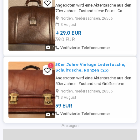
Angeboten wird eine Aktentasche aus den
70er Jahren. Zustand siehe Fotos. Ca. -
Größe: 45 cm x 34 cm x 18 cm Ein Muss
Norden, Niedersachsen, 26506
für den Sammler. Die Anzeige ist noch
3 August
aktuell. Ich habe noch weitere alte
29.0 EUR
Taschen aus dieser Zeit inseriert. Bitte
39.0 EUR
beachten Sie meine weiteren Inserate mit
Artikeln aus den 50er, ...
7
Verifizierte Telefonnummer
50er Jahre Vintage Ledertasche,
1
Schultasche, Ranzen (23)
Angeboten wird eine Aktentasche aus den
50er Jahren. Zustand und Größe siehe
Fotos. Ein Muss für den Sammler. Die
Norden, Niedersachsen, 26506
Anzeige ist noch aktuell. Ich habe noch
3 August
weitere alte Taschen aus dieser Zeit
39 EUR
inseriert. Bitte beachten Sie meine
weiteren Inserate mit Artikeln aus den 50er,
Verifizierte Telefonnummer
9
60er und 70er Jahren. Als ...
Anzeigen