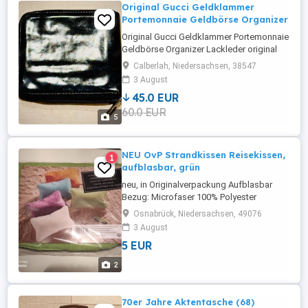
Original Gucci Geldklammer
Portemonnaie Geldbörse Organizer
Original Gucci Geldklammer Portemonnaie
Geldbörse Organizer Lackleder original
vintage
Calberlah, Niedersachsen, 38547
3 August
45.0 EUR
60.0 EUR
5
NEU OvP Strandkissen Reisekissen,
1
aufblasbar, grün
neu, in Originalverpackung Aufblasbar
Bezug: Microfaser 100% Polyester
Osnabrück, Niedersachsen, 49076
3 August
5 EUR
2
70er Jahre Aktentasche (68)