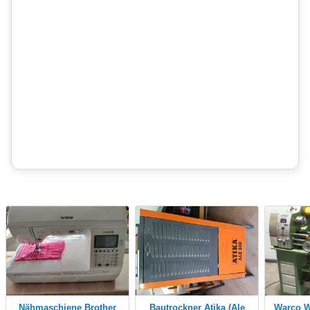
Nähmaschiene Brother
Bautrockner Atika (Ale
Warco WM 280V-F 240-V-