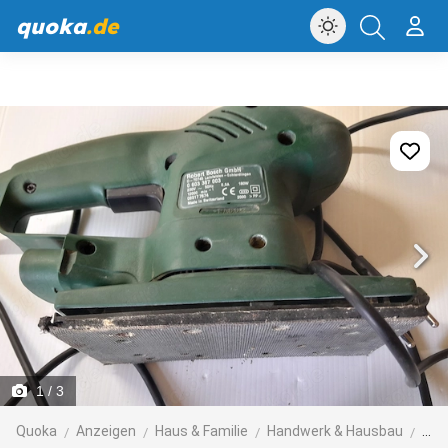
quoka
.de
1
/ 3
Quoka
Anzeigen
Haus & Familie
Handwerk & Hausbau
Ger