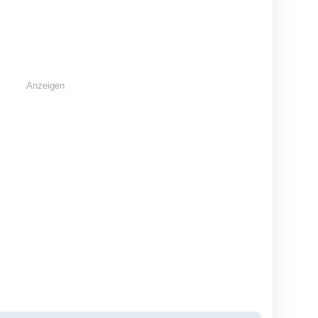
Maschinen Bohrer
Formatkreissäge Fabr.
kku-Stichsäge DJV185
Alte
Eimsbüttel
Hamburg
H
70 EUR
375 EUR
3,
Anzeigen