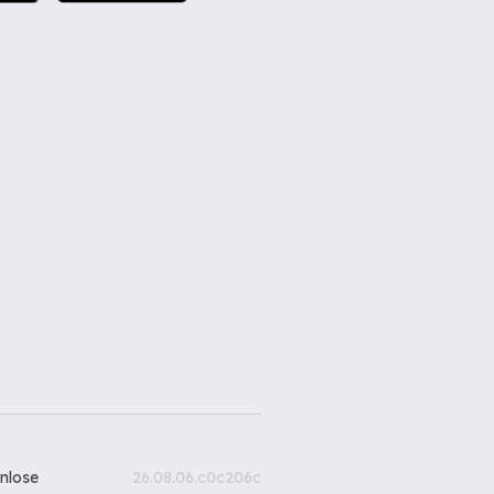
nlose
26.08.06.c0c206c