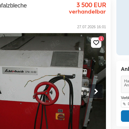
3 500
EUR
verhandelbar
27.07.2026 16:01
1
An
Verb
D