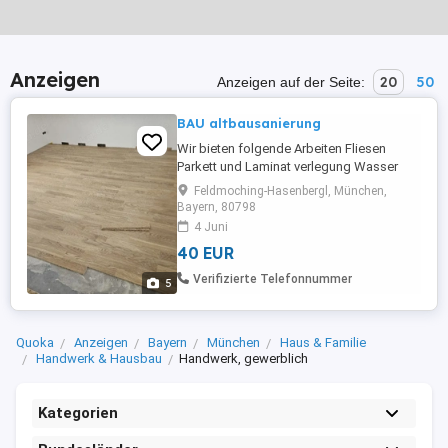
Anzeigen
20
50
Anzeigen auf der Seite:
BAU altbausanierung
Wir bieten folgende Arbeiten Fliesen
Parkett und Laminat verlegung Wasser
und Heizung Installation Gerüst mieten
Feldmoching-Hasenbergl, München,
Firma Jugbau tel 015111550118
Bayern, 80798
4 Juni
40 EUR
Verifizierte Telefonnummer
5
Quoka
Anzeigen
Bayern
München
Haus & Familie
Handwerk & Hausbau
Handwerk, gewerblich
Kategorien