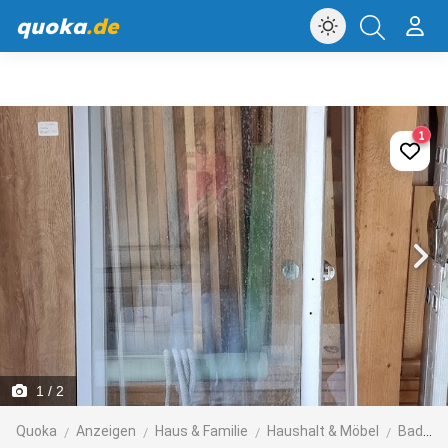
quoka
.de
1
1
/ 2
Quoka
Anzeigen
Haus & Familie
Haushalt & Möbel
Bad, Einrichtung und Geräte