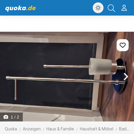
quoka
.de
1
/ 2
Quoka
Anzeigen
Haus & Familie
Haushalt & Möbel
Bad, Einrichtung und Geräte