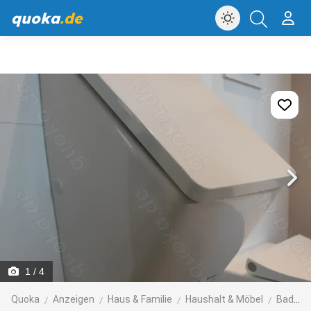
quoka
.de
1
/ 4
Quoka
Anzeigen
Haus & Familie
Haushalt & Möbel
Bad, Einrichtung und Geräte