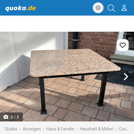
quoka
.de
1
/ 8
Quoka
Anzeigen
Haus & Familie
Haushalt & Möbel
Couchtische