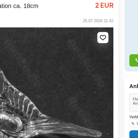
2
EUR
ation ca. 18cm
25.07.2026 11:42
An
Verb
D