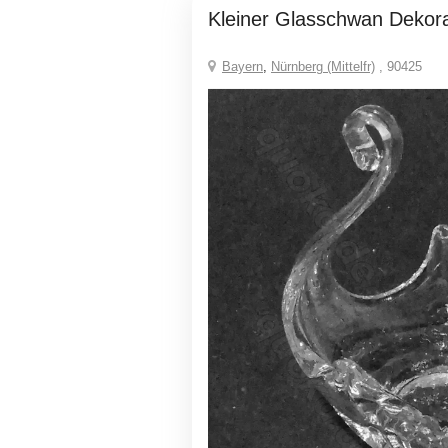
Kleiner Glasschwan Dekor
Bayern
,
Nürnberg (Mittelfr)
, 90425