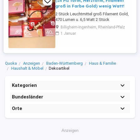
(In Piz form, Herzform, Filament
groß in Farbe Gold) wenig Watt!
2 Stück Leuchtmittel groß Filament Gold,
470 Lumen u. 6,5 Watt 2 Stück
Leuchtmittel groß Filament Gold, 300
Billigheim-Ingenheim, Rheinland-Pfalz
Lumen u. 5 Watt 2 Stück Leuchtmittel in
1 Januar
Pis form Gold, 350 Lumen u. 5 Watt LED
Mushroom 1 Stück Leuchtmittel in Herz
form Gold 125 Lumen u. 2,3 Watt 1 Stück
Stabform 6,5 Watt 470 Lumen zusammen
...
Quoka
Anzeigen
Baden-Württemberg
Haus & Familie
Haushalt & Möbel
Dekoartikel
Kategorien
Bundesländer
Orte
Anzeigen