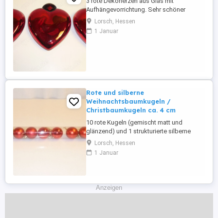
3 rote Dekoherzen aus Glas mit
Aufhängevorrichtung. Sehr schöner
Schmuck für Advents- und
Lorsch, Hessen
Weihnachtszeit. Dekorativ zum Hängen an
1 Januar
ein Fenster. Maße je Herz: Höhe ca. 19 cm,
Breite ca. 17 cm, Tiefe ca. 6,5 cm
Einzelkauf möglich, pro Herz 6 . Bei
Abnahme aller Herzen 17 .
Nichtraucherhaushalt. Auf ...
Rote und silberne
Weihnachtsbaumkugeln /
Christbaumkugeln ca. 4 cm
10 rote Kugeln (gemischt matt und
glänzend) und 1 strukturierte silberne
Kugel aus Kunststoff zum Aufhängen an
Lorsch, Hessen
den Weihnachtsbaum. Durchmesser der
1 Januar
roten Kugeln: ca. 4 cm Durchmesser der
strukturierten silbernen Kugel: ca. 5,5 cm
Nichtraucherhaushalt. Auf Wunsch
versende ich auch die Ware. Kombination
Anzeigen
...