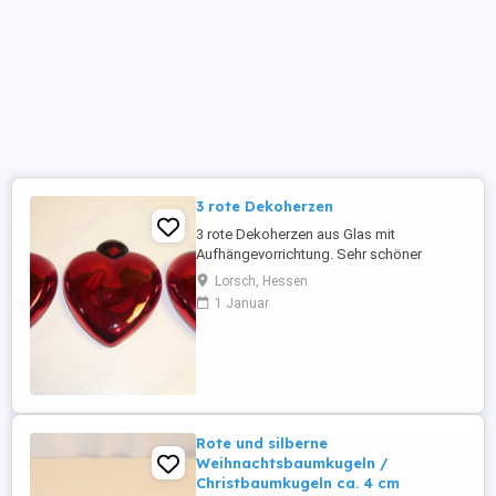
3 rote Dekoherzen
3 rote Dekoherzen aus Glas mit
Aufhängevorrichtung. Sehr schöner
Schmuck für Advents- und
Lorsch, Hessen
Weihnachtszeit. Dekorativ zum Hängen an
1 Januar
ein Fenster. Maße je Herz: Höhe ca. 19 cm,
Breite ca. 17 cm, Tiefe ca. 6,5 cm
Einzelkauf möglich, pro Herz 6 . Bei
Abnahme aller Herzen 17 .
Nichtraucherhaushalt. Auf ...
Rote und silberne
Weihnachtsbaumkugeln /
Christbaumkugeln ca. 4 cm