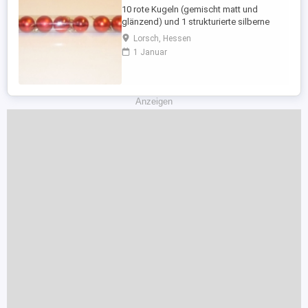
10 rote Kugeln (gemischt matt und
glänzend) und 1 strukturierte silberne
Kugel aus Kunststoff zum Aufhängen an
Lorsch, Hessen
den Weihnachtsbaum. Durchmesser der
1 Januar
roten Kugeln: ca. 4 cm Durchmesser der
strukturierten silbernen Kugel: ca. 5,5 cm
Nichtraucherhaushalt. Auf Wunsch
versende ich auch die Ware. Kombination
Anzeigen
...