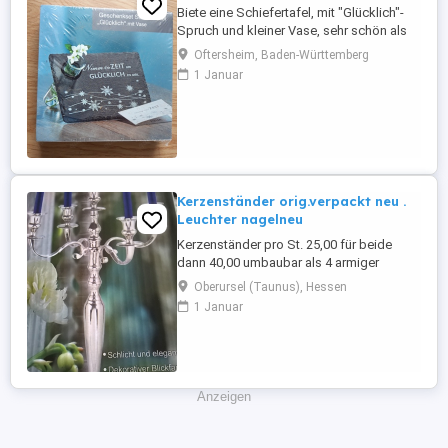
Biete eine Schiefertafel, mit "Glücklich"-
Spruch und kleiner Vase, sehr schön als
kleines Beigabengeschenk, oder als
Oftersheim, Baden-Württemberg
Mitbringsel, original verpackt und
1 Januar
verschweißt. Versand ist auf Ihre Kosten
und Verantwortung möglich, dann
schließe ich aber, nach den neuen
Gesetzesvorgaben, jegliche
Sachmangelhaftung ...
Kerzenständer orig.verpackt neu .
Leuchter nagelneu
Kerzenständer pro St. 25,00 für beide
dann 40,00 umbaubar als 4 armiger
Kerzenständer insgesamt gibt es 2 St.
Oberursel (Taunus), Hessen
Sind original verpackt
1 Januar
Anzeigen