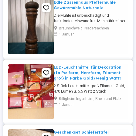
Edle Zassenhaus Pfeffermühle
Gewürzmühle Naturholz
Die Mühle ist unbeschädigt und
funktioniert einwandfrei. Mahlstärke über
Messing Stellschraube einstellbar.
Braunschweig, Niedersachsen
Gesamthöhe 24cm, Durchmesser 5,7cm.
1 Januar
Aus Naturholz verarbeitetes edles Design.
Sie ist vollständig gereinigt und hat nur
geringe Nutzungsspuren. Einfaches
Befüllen und Mahlen, durch das sehr gute
...
LED-Leuchtmittel für Dekoration
(In Piz form, Herzform, Filament
groß in Farbe Gold) wenig Watt!
2 Stück Leuchtmittel groß Filament Gold,
470 Lumen u. 6,5 Watt 2 Stück
Leuchtmittel groß Filament Gold, 300
Billigheim-Ingenheim, Rheinland-Pfalz
Lumen u. 5 Watt 2 Stück Leuchtmittel in
1 Januar
Pis form Gold, 350 Lumen u. 5 Watt LED
Mushroom 1 Stück Leuchtmittel in Herz
form Gold 125 Lumen u. 2,3 Watt 1 Stück
Stabform 6,5 Watt 470 Lumen zusammen
...
Geschenkset Schiefertafel