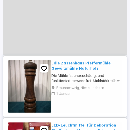
Edle Zassenhaus Pfeffermühle
Gewürzmühle Naturholz
Die Mühle ist unbeschädigt und
funktioniert einwandfrei. Mahlstärke über
Messing Stellschraube einstellbar.
Braunschweig, Niedersachsen
Gesamthöhe 24cm, Durchmesser 5,7cm.
1 Januar
Aus Naturholz verarbeitetes edles Design.
Sie ist vollständig gereinigt und hat nur
geringe Nutzungsspuren. Einfaches
Befüllen und Mahlen, durch das sehr gute
...
LED-Leuchtmittel für Dekoration