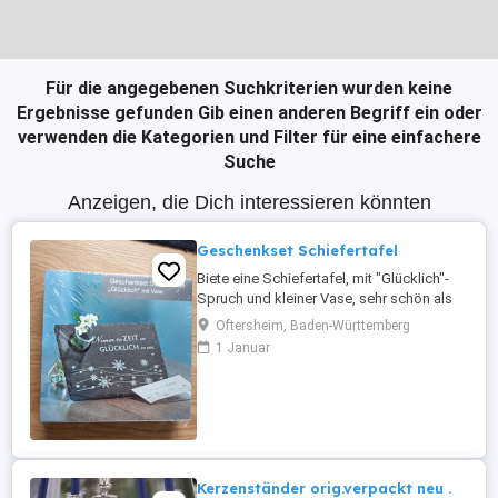
Für die angegebenen Suchkriterien wurden keine
Ergebnisse gefunden
Gib einen anderen Begriff ein oder
verwenden die Kategorien und Filter für eine einfachere
Suche
Anzeigen, die Dich interessieren könnten
Geschenkset Schiefertafel
Biete eine Schiefertafel, mit "Glücklich"-
Spruch und kleiner Vase, sehr schön als
kleines Beigabengeschenk, oder als
Oftersheim, Baden-Württemberg
Mitbringsel, original verpackt und
1 Januar
verschweißt. Versand ist auf Ihre Kosten
und Verantwortung möglich, dann
schließe ich aber, nach den neuen
Gesetzesvorgaben, jegliche
Sachmangelhaftung ...
Kerzenständer orig.verpackt neu .