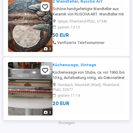
2 Wandteller, Ruscha Art
Schöne handgefertigte Wandteller aus
Keramik von RUSCHA ART. Wandteller mit
handgemaltem floralem Dekor. Hoch
Speyer, Rheinland-Pfalz, 67346
dekorative Stücke. Materialien: Keramik
gestern 13:10
Durchmesser: 28,7 cm GEWICHT: je 1250
50 EUR
g ZUSTAND: sehr gut, Auch einzeln zu
haben. Abholung und Barzahlung
Verifizierte Telefonnummer
2
Küchenwage, Vintage
Küchenwaage von Stube, ca. vor 1960, bis
10 kg, Aufarbeitung nötig, als Dekorartikel
gut geignet.
Hambach, Neustadt (Wied), Rheinland-
Pfalz, 53577
gestern 11:14
20 EUR
2
Anzeigen