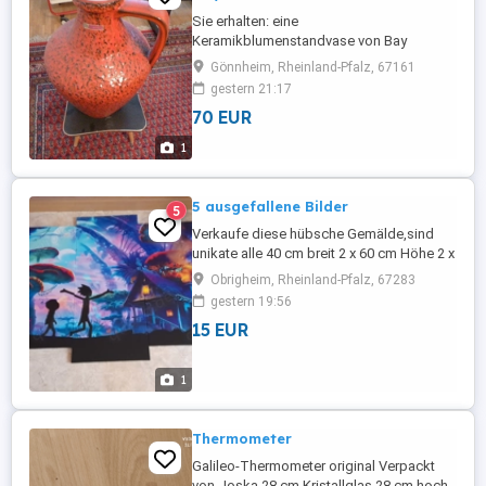
Sie erhalten: eine
Keramikblumenstandvase von Bay
Contura , ca. 1960/1970 -iger Jahre. Es
Gönnheim, Rheinland-Pfalz, 67161
sind nur leichte Gebrauchsspuren
gestern 21:17
vorhanden. Die Höhe beträgt ca. 50 cm,
70 EUR
die Breite ca. 32 cm. Der Artikel kann am
Standort in Gönnheim abgeholt werden.
1
Es handelt sich hier um einen
Privatverkauf. Umtausch und Rücknahme
...
5 ausgefallene Bilder
5
Verkaufe diese hübsche Gemälde,sind
unikate alle 40 cm breit 2 x 60 cm Höhe 2 x
80 cm Höhe 1 x 95 cm Höhe
Obrigheim, Rheinland-Pfalz, 67283
gestern 19:56
15 EUR
1
Thermometer
Galileo-Thermometer original Verpackt
von Joska 28 cm Kristallglas 28 cm hoch,