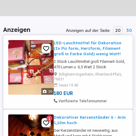
Anzeigen
20
50
Anzeigen auf der Seite:
LED-Leuchtmittel für Dekoration
(In Piz form, Herzform, Filament
groß in Farbe Gold) wenig Watt!
2 Stück Leuchtmittel groß Filament Gold,
470 Lumen u. 6,5 Watt 2 Stück
Leuchtmittel groß Filament Gold, 300
Billigheim-Ingenheim, Rheinland-Pfalz,
Lumen u. 5 Watt 2 Stück Leuchtmittel in
76831
Pis form Gold, 350 Lumen u. 5 Watt LED
heute 19:40
Mushroom 1 Stück Leuchtmittel in Herz
10
180 EUR
form Gold 125 Lumen u. 2,3 Watt 1 Stück
Stabform 6,5 Watt 470 Lumen zusammen
Verifizierte Telefonnummer
...
Dekorativer Kerzenständer 6 - Arm
1
1,10m hoch
Der Kerzenständer ist neuwertig, aus
Metall und kann mit 6 Stabkerzen