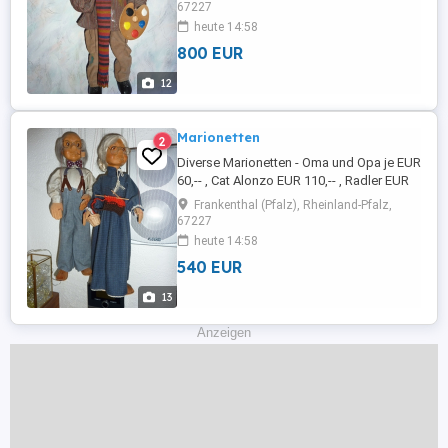
aus einer Keramik-ähnlichen Masse
67227
gefertigt und handbemalt.. Ca. 50 bis 60
heute 14:58
cm groß (ohne Schnüre). Künster Dalio
800 EUR
EUR 150,-- , Leierkastenmann EUR 170,--,
Clochard EUR 180,-- , Nachtwächter ...
12
Marionetten
2
Diverse Marionetten - Oma und Opa je EUR
60,-- , Cat Alonzo EUR 110,-- , Radler EUR
90,-- , Waldgeist EUR 65,--, Schupo EUR
Frankenthal (Pfalz), Rheinland-Pfalz,
50,--, Arzt EUR 50,-- , Fallschirmspringer
67227
EUR 70,-- , auch einzeln abzugeben
heute 14:58
540 EUR
13
Anzeigen