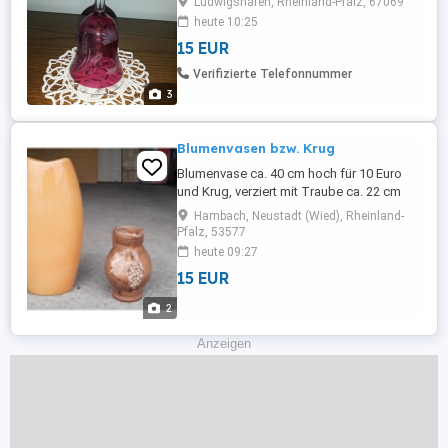
Ludwigshafen, Rheinland-Pfalz, 67069
versand Dies ist ein Privatverkauf unter
heute 10:25
Ausschluss jeglicher Garantie,
15 EUR
Gewährleistung und Rücknahme.
Verifizierte Telefonnummer
3
Blumenvasen bzw. Krug
Blumenvase ca. 40 cm hoch für 10 Euro
und Krug, verziert mit Traube ca. 22 cm
hoch für 10 Euro, bzw. zusammen für 15
Hambach, Neustadt (Wied), Rheinland-
Euro z.v. k
Pfalz, 53577
heute 09:27
15 EUR
2
Anzeigen