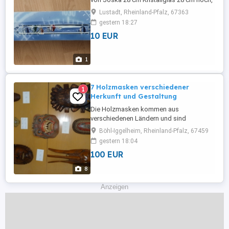
32 mm Durchmesser Messbereich 20 - 26
Lustadt, Rheinland-Pfalz, 67363
Grad 5 Kugeln zu je 2 Grad, bunt Nach
gestern 18:27
einer Idee des berühmten Galileo Galilei
10 EUR
Faszinierende Methode der
Temperaturmessung
1
7 Holzmasken verschiedener
1
Herkunft und Gestaltung
Die Holzmasken kommen aus
verschiedenen Ländern und sind
hochwertig verarbeitet. Maße sind aus
Böhl-Iggelheim, Rheinland-Pfalz, 67459
den Fotos zu ersehen. Kein Einzelverkauf.
gestern 18:04
Versand + EUR 10,00
100 EUR
8
Anzeigen