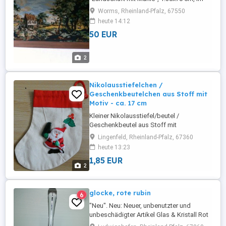
Eichenrahmen - wegen Umzug keine
Worms, Rheinland-Pfalz, 67550
Verwendungsmöglichkeit mehr
heute 14:12
50 EUR
2
Nikolausstiefelchen /
Geschenkbeutelchen aus Stoff mit
Motiv - ca. 17 cm
Kleiner Nikolausstiefel/beutel /
Geschenkbeutel aus Stoff mit
aufgeklebten Nikolausmotiv. Das
Lingenfeld, Rheinland-Pfalz, 67360
Beutelchen - ca. 17 cm hoch / 12 cm breit
heute 13:23
ist aus einem naturfarbenen
1,85 EUR
Baumwollstoff mit roter Einfassung und
2
Kordeldurchzug. Das Beutelchen war
einmal im Gebrauch - sehr guter Zustand.
Aus meinem tierfreien ...
glocke, rote rubin
6
"Neu". Neu: Neuer, unbenutzter und
unbeschädigter Artikel Glas & Kristall Rot
Anlass: Weihnachten Hand Gravierte +