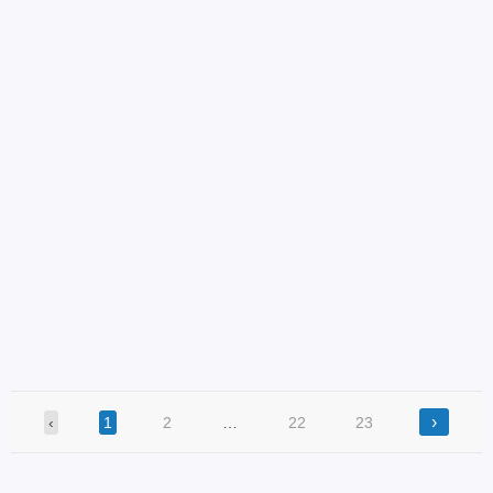
›
‹
1
2
…
22
23