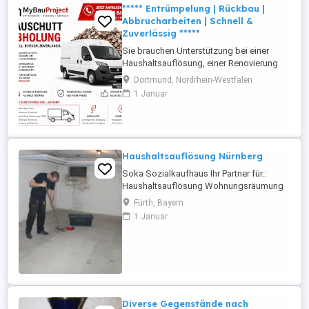
***** Entrümpelung | Rückbau |
Abbrucharbeiten | Schnell &
Zuverlässig *****
Sie brauchen Unterstützung bei einer
Haushaltsauflösung, einer Renovierung
oder möchten Bauschutt fachgerecht
Dortmund, Nordrhein-Westfalen
entsorgen? Wir kümmern uns zuverlässig
1 Januar
um Demontage, Räumung und
Entsorgung sauber, schnell und stressfrei.
Unsere Leistungen: Entrümpelung von
Wohnung, Haus, Keller & Garage
Haushaltsauflösungen ...
Haushaltsauflösung Nürnberg
Soka Sozialkaufhaus Ihr Partner für.:
Haushaltsauflösung Wohnungsräumung
Entrümpelung Wohnungsauflösung Wir
Fürth, Bayern
Räumen Ihr Objekt Besenrein. Mit
1 Januar
Wertanrechnung. Wir Arbeiten in Nürnberg,
Fürth, Erlangen. SoKa GmbH
Sozialkaufhaus Fürth
Diverse Gegenstände nach