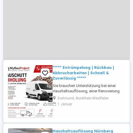
***** Entrümpelung | Rückbau |
Abbrucharbeiten | Schnell &
Zuverlässig *****
Sie brauchen Unterstützung bei einer
Haushaltsauflösung, einer Renovierung
oder möchten Bauschutt fachgerecht
Dortmund, Nordrhein-Westfalen
entsorgen? Wir kümmern uns zuverlässig
1 Januar
um Demontage, Räumung und
Entsorgung sauber, schnell und stressfrei.
Unsere Leistungen: Entrümpelung von
Wohnung, Haus, Keller & Garage
Haushaltsauflösungen ...
Haushaltsauflösung Nürnberg