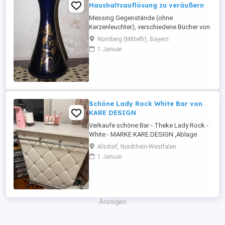
Haushaltsauflösung zu veräußern
Messing Gegenstände (ohne
Kerzenleuchter), verschiedene Bücher von
Kinder- und Geschichtsbüchern über Karl
Nürnberg (Mittelfr), Bayern
May bis Militaria, Cobalt Vase, Damen und
1 Januar
Herrenhüte zu verkaufen. Alles in sehr
gutem Zustand, teilweise fast neuwertig.
VHB für alles zusammen. Oder auch
einzeln abzugeben.
Schöne Lady Rock White Bar von
KARE DESIGN
Verkaufe schöne Bar - Theke Lady Rock -
White - MARKE KARE DESIGN ,Ablage
oben und Stauraum in Hochglanz weiss
Alsdorf, Nordrhein-Westfalen
,ich hab sie in mein Nagelstudio
1 Januar
verwendet natürlich kann man sie auch für
andere Zwecke verwenden, hinten mit
Ablagen zum Sachen verstauen - viel Platz
! Maße : 1,20 breit x 1,05 hoch ! ...
Anzeigen