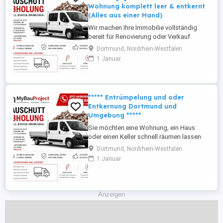
Wohnung komplett leer & entkernt
(Alles aus einer Hand)
Wir machen Ihre Immobilie vollständig
bereit für Renovierung oder Verkauf.
komplette Entrümpelung(auch Messie
Dortmund, Nordrhein-Westfalen
Wohnungen) Rückbau & Entkernung
1 Januar
Böden, Tapeten, Möbel & Küchen
entfernen besenreine Übergabe
eigenständige Entsorgung von Sperrmüll
und Bauschutt! Sie müssen sich um nichts
***** Entrümpelung und oder
kümmern Besonders ...
Entkernung Dortmund und
Umgebung *****
Sie möchten eine Wohnung, ein Haus
oder einen Keller schnell räumen lassen
oder planen eine Renovierung? Wir
Dortmund, Nordrhein-Westfalen
übernehmen alles aus einer Hand:
1 Januar
Entrümpelung aller Räume
Haushaltsauflösung & Sperrmüll Bei
Sanierung: Demontage von Küchen &
Möbeln Tapeten, Böden & Verkleidungen
Anzeigen
entfernen Fliesen ...