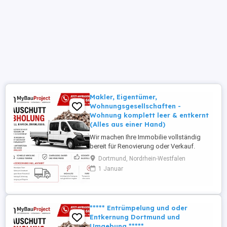
Makler, Eigentümer,
Wohnungsgesellschaften -
Wohnung komplett leer & entkernt
(Alles aus einer Hand)
Wir machen Ihre Immobilie vollständig
bereit für Renovierung oder Verkauf.
komplette Entrümpelung(auch Messie
Dortmund, Nordrhein-Westfalen
Wohnungen) Rückbau & Entkernung
1 Januar
Böden, Tapeten, Möbel & Küchen
entfernen besenreine Übergabe
eigenständige Entsorgung von Sperrmüll
und Bauschutt! Sie müssen sich um nichts
***** Entrümpelung und oder
kümmern Besonders ...
Entkernung Dortmund und
Umgebung *****