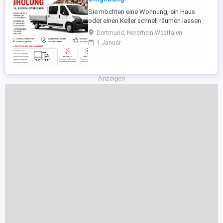
Sie möchten eine Wohnung, ein Haus
oder einen Keller schnell räumen lassen
oder planen eine Renovierung? Wir
Dortmund, Nordrhein-Westfalen
übernehmen alles aus einer Hand:
1 Januar
Entrümpelung aller Räume
Haushaltsauflösung & Sperrmüll Bei
Sanierung: Demontage von Küchen &
Möbeln Tapeten, Böden & Verkleidungen
Anzeigen
entfernen Fliesen ...