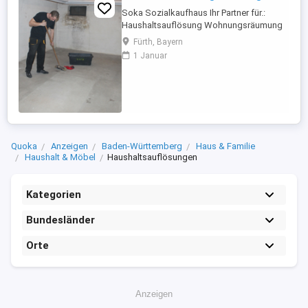
Soka Sozialkaufhaus Ihr Partner für.:
Haushaltsauflösung Wohnungsräumung
Entrümpelung Wohnungsauflösung Wir
Fürth, Bayern
Räumen Ihr Objekt Besenrein. Mit
1 Januar
Wertanrechnung. Wir Arbeiten in Nürnberg,
Fürth, Erlangen. SoKa GmbH
Sozialkaufhaus Fürth
Quoka
Anzeigen
Baden-Württemberg
Haus & Familie
Haushalt & Möbel
Haushaltsauflösungen
Kategorien
Bundesländer
Orte
Anzeigen