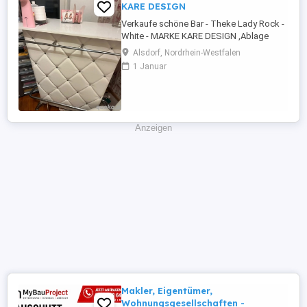
KARE DESIGN
Verkaufe schöne Bar - Theke Lady Rock -
White - MARKE KARE DESIGN ,Ablage
oben und Stauraum in Hochglanz weiss
Alsdorf, Nordrhein-Westfalen
,ich hab sie in mein Nagelstudio
1 Januar
verwendet natürlich kann man sie auch für
andere Zwecke verwenden, hinten mit
Ablagen zum Sachen verstauen - viel Platz
! Maße : 1,20 breit x 1,05 hoch ! ...
Anzeigen
Makler, Eigentümer,
Wohnungsgesellschaften -