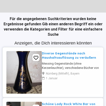
Für die angegebenen Suchkriterien wurden keine
Ergebnisse gefunden
Gib einen anderen Begriff ein oder
verwenden die Kategorien und Filter für eine einfachere
Suche
Anzeigen, die Dich interessieren könnten
Diverse Gegenstände nach
Haushaltsauflösung zu veräußern
Messing Gegenstände (ohne
Kerzenleuchter), verschiedene Bücher von
Kinder- und Geschichtsbüchern über Karl
Nürnberg (Mittelfr), Bayern
May bis Militaria, Cobalt Vase, Damen und
1 Januar
Herrenhüte zu verkaufen. Alles in sehr
gutem Zustand, teilweise fast neuwertig.
VHB für alles zusammen. Oder auch
einzeln abzugeben.
Schöne Lady Rock White Bar von