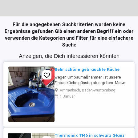
Für die angegebenen Suchkriterien wurden keine
Ergebnisse gefunden
Gib einen anderen Begriff ein oder
verwenden die Kategorien und Filter für eine einfachere
Suche
Anzeigen, die Dich interessieren könnten
Sehr schöne gebrauchte Küche
wegen Umbaumaßnahmen ist unsere
Einbauküche günstig abzugeben. Maße
ca. 2.40 m x 4.20 m (Küchenmaß) Es
Ammerbuch, Baden-Württemberg
handelt sich um eine Beckermann Picasso
1 Januar
Küche, gepflegt und sehr gut erhalten.
Preisvorstellung 500,00 Euro Alle
elektrischen Einbaugeräte (Spülmaschine-
Bosch nachgekauft 2018, Herd mit
Cerankochfeld ...
Thermomix TM6 in schwarz Glanz