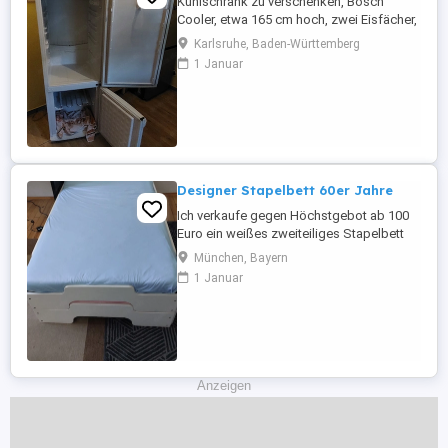
Kühlschrank zu verschenken, Bosch
Cooler, etwa 165 cm hoch, zwei Eisfächer,
voll funktionsfähig, brummt manchmal
Karlsruhe, Baden-Württemberg
etwas, Türgummis teilweise von außen
1 Januar
etwas eingerissen. Hat aber keine
Auswirkungen. Muss in Karlsruhe
abgeholt werden.
Designer Stapelbett 60er Jahre
Ich verkaufe gegen Höchstgebot ab 100
Euro ein weißes zweiteiliges Stapelbett
aus Massivholz (Designer Rolf Heide) bei
München, Bayern
Bedarf inklusive Lattenroste und
1 Januar
Matratzen. Das Bett ist ideal für kleine
Räume und Gästezimmer und für den
Transport zerlegbar. Maße: aufeinander
90 x 200 cm, nebeneinander 180 x 200 ...
Anzeigen