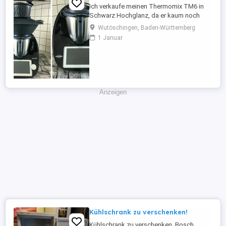
Ich verkaufe meinen Thermomix TM6 in
Schwarz Hochglanz, da er kaum noch
genutzt wird. Das Gerät ist ca. 3 Jahre alt,
Wutöschingen, Baden-Württemberg
befindet sich in sehr gutem, gepflegtem
1 Januar
Zustand und funktioniert einwandfrei. Im
Lieferumfang enthalten: Thermomix TM6
Schwarz Hochglanz Mixtopf mit Deckel
und Messbecher Varoma-Komplettset
Gareinsatz Spatel Rühraufsatz ...
Anzeigen
Kühlschrank zu verschenken!
Kühlschrank zu verschenken, Bosch