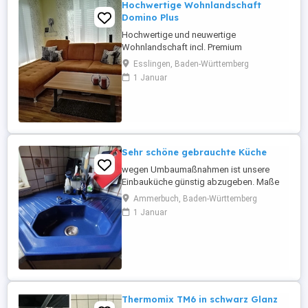
Hochwertige Wohnlandschaft
Domino Plus
Hochwertige und neuwertige
Wohnlandschaft incl. Premium
Fleckenschutz, Farbe Curry, B H T 250 85
Esslingen, Baden-Württemberg
190 cm, Sitztiefenverstellung der zwei
1 Januar
Einzelsitze, Sitzpolsterung Federkern,
Rücken Originalbezug. Farbe erscheint im
Original heller. Nur gegen Barzahlung und
Selbstabholung aus dem Erdgeschoss
Sehr schöne gebrauchte Küche
wegen Umbaumaßnahmen ist unsere
Einbauküche günstig abzugeben. Maße
ca. 2.40 m x 4.20 m (Küchenmaß) Es
Ammerbuch, Baden-Württemberg
handelt sich um eine Beckermann Picasso
1 Januar
Küche, gepflegt und sehr gut erhalten.
Preisvorstellung 500,00 Euro Alle
elektrischen Einbaugeräte (Spülmaschine-
Bosch nachgekauft 2018, Herd mit
Cerankochfeld ...
Thermomix TM6 in schwarz Glanz