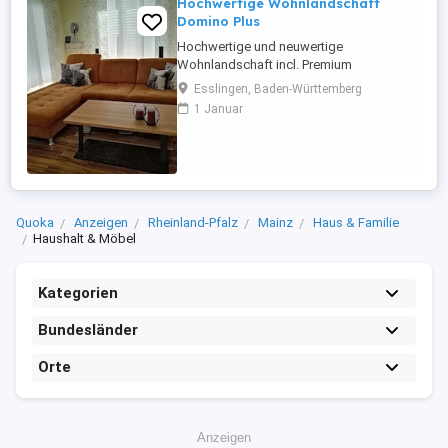
Hochwertige Wohnlandschaft
Domino Plus
Hochwertige und neuwertige
Wohnlandschaft incl. Premium
Fleckenschutz, Farbe Curry, B H T 250 85
Esslingen, Baden-Württemberg
190 cm, Sitztiefenverstellung der zwei
1 Januar
Einzelsitze, Sitzpolsterung Federkern,
Rücken Originalbezug. Farbe erscheint im
Original heller. Nur gegen Barzahlung und
Selbstabholung aus dem Erdgeschoss
Quoka
Anzeigen
Rheinland-Pfalz
Mainz
Haus & Familie
Haushalt & Möbel
Kategorien
Bundesländer
Orte
Anzeigen