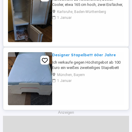
Cooler, etwa 165 cm hoch, zwei Eisfächer,
voll funktionsfähig, brummt manchmal
Karlsruhe, Baden-Württemberg
etwas, Türgummis teilweise von außen
1 Januar
etwas eingerissen. Hat aber keine
Auswirkungen. Muss in Karlsruhe
abgeholt werden.
Designer Stapelbett 60er Jahre
Ich verkaufe gegen Höchstgebot ab 100
Euro ein weißes zweiteiliges Stapelbett
aus Massivholz (Designer Rolf Heide) bei
München, Bayern
Bedarf inklusive Lattenroste und
1 Januar
Matratzen. Das Bett ist ideal für kleine
Räume und Gästezimmer und für den
Transport zerlegbar. Maße: aufeinander
90 x 200 cm, nebeneinander 180 x 200 ...
Anzeigen