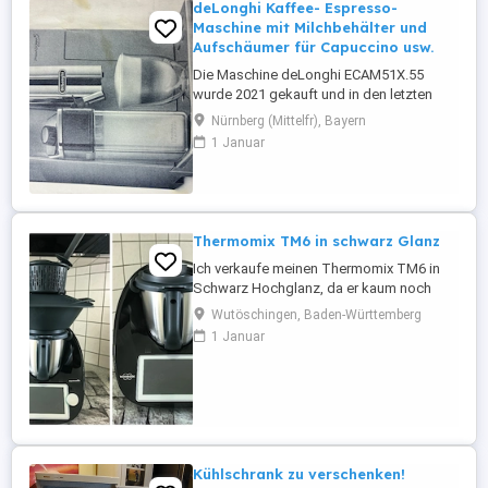
deLonghi Kaffee- Espresso-
Maschine mit Milchbehälter und
Aufschäumer für Capuccino usw.
Die Maschine deLonghi ECAM51X.55
wurde 2021 gekauft und in den letzten
drei Jahren selten (allenfalls zwei Mal pro
Nürnberg (Mittelfr), Bayern
Woche) benutzt. Sie wurde regelmässig
1 Januar
gewartet und entkalkt und ist voll
funktionsfähig. Sie besitzt einen
Milchbehälter und schäumt Milch für
Capuccino und Latte Macchiato auf.
Ausserdem ...
Thermomix TM6 in schwarz Glanz
Ich verkaufe meinen Thermomix TM6 in
Schwarz Hochglanz, da er kaum noch
genutzt wird. Das Gerät ist ca. 3 Jahre alt,
Wutöschingen, Baden-Württemberg
befindet sich in sehr gutem, gepflegtem
1 Januar
Zustand und funktioniert einwandfrei. Im
Lieferumfang enthalten: Thermomix TM6
Schwarz Hochglanz Mixtopf mit Deckel
und Messbecher Varoma-Komplettset
Gareinsatz Spatel Rühraufsatz ...
Kühlschrank zu verschenken!