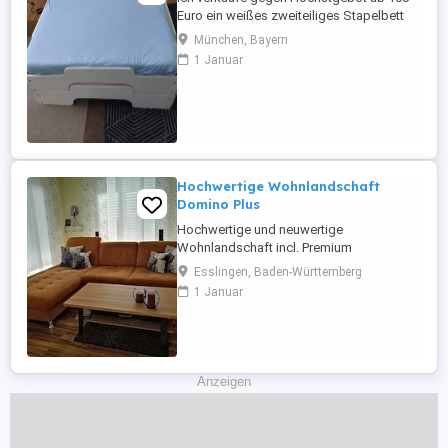
Euro ein weißes zweiteiliges Stapelbett
aus Massivholz (Designer Rolf Heide) bei
München, Bayern
Bedarf inklusive Lattenroste und
1 Januar
Matratzen. Das Bett ist ideal für kleine
Räume und Gästezimmer und für den
Transport zerlegbar. Maße: aufeinander
90 x 200 cm, nebeneinander 180 x 200 ...
Hochwertige Wohnlandschaft
Domino Plus
Hochwertige und neuwertige
Wohnlandschaft incl. Premium
Fleckenschutz, Farbe Curry, B H T 250 85
Esslingen, Baden-Württemberg
190 cm, Sitztiefenverstellung der zwei
1 Januar
Einzelsitze, Sitzpolsterung Federkern,
Rücken Originalbezug. Farbe erscheint im
Original heller. Nur gegen Barzahlung und
Selbstabholung aus dem Erdgeschoss
Anzeigen