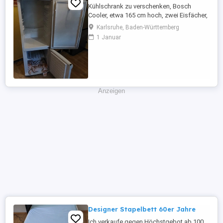
Kühlschrank zu verschenken, Bosch
Cooler, etwa 165 cm hoch, zwei Eisfächer,
voll funktionsfähig, brummt manchmal
Karlsruhe, Baden-Württemberg
etwas, Türgummis teilweise von außen
1 Januar
etwas eingerissen. Hat aber keine
Auswirkungen. Muss in Karlsruhe
abgeholt werden.
Anzeigen
Designer Stapelbett 60er Jahre
Ich verkaufe gegen Höchstgebot ab 100