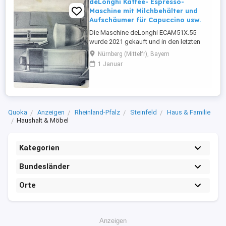
deLonghi Kaffee- Espresso-
Maschine mit Milchbehälter und
Aufschäumer für Capuccino usw.
Die Maschine deLonghi ECAM51X.55
wurde 2021 gekauft und in den letzten
drei Jahren selten (allenfalls zwei Mal pro
Nürnberg (Mittelfr), Bayern
Woche) benutzt. Sie wurde regelmässig
1 Januar
gewartet und entkalkt und ist voll
funktionsfähig. Sie besitzt einen
Milchbehälter und schäumt Milch für
Capuccino und Latte Macchiato auf.
Ausserdem ...
Quoka
Anzeigen
Rheinland-Pfalz
Steinfeld
Haus & Familie
Haushalt & Möbel
Kategorien
Bundesländer
Orte
Anzeigen