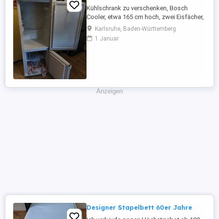
Kühlschrank zu verschenken, Bosch
Cooler, etwa 165 cm hoch, zwei Eisfächer,
voll funktionsfähig, brummt manchmal
Karlsruhe, Baden-Württemberg
etwas, Türgummis teilweise von außen
1 Januar
etwas eingerissen. Hat aber keine
Auswirkungen. Muss in Karlsruhe
abgeholt werden.
Anzeigen
Designer Stapelbett 60er Jahre