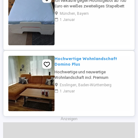
Ich verkaufe gegen Höchstgebot ab 100
Euro ein weißes zweiteiliges Stapelbett
aus Massivholz (Designer Rolf Heide) bei
München, Bayern
Bedarf inklusive Lattenroste und
1 Januar
Matratzen. Das Bett ist ideal für kleine
Räume und Gästezimmer und für den
Transport zerlegbar. Maße: aufeinander
90 x 200 cm, nebeneinander 180 x 200 ...
Hochwertige Wohnlandschaft
Domino Plus
Hochwertige und neuwertige
Wohnlandschaft incl. Premium
Fleckenschutz, Farbe Curry, B H T 250 85
Esslingen, Baden-Württemberg
190 cm, Sitztiefenverstellung der zwei
1 Januar
Einzelsitze, Sitzpolsterung Federkern,
Rücken Originalbezug. Farbe erscheint im
Original heller. Nur gegen Barzahlung und
Selbstabholung aus dem Erdgeschoss
Anzeigen