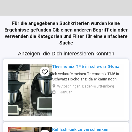
Für die angegebenen Suchkriterien wurden keine
Ergebnisse gefunden
Gib einen anderen Begriff ein oder
verwenden die Kategorien und Filter für eine einfachere
Suche
Anzeigen, die Dich interessieren könnten
Thermomix TM6 in schwarz Glanz
Ich verkaufe meinen Thermomix TM6 in
Schwarz Hochglanz, da er kaum noch
genutzt wird. Das Gerät ist ca. 3 Jahre alt,
Wutöschingen, Baden-Württemberg
befindet sich in sehr gutem, gepflegtem
1 Januar
Zustand und funktioniert einwandfrei. Im
Lieferumfang enthalten: Thermomix TM6
Schwarz Hochglanz Mixtopf mit Deckel
und Messbecher Varoma-Komplettset
Gareinsatz Spatel Rühraufsatz ...
Kühlschrank zu verschenken!