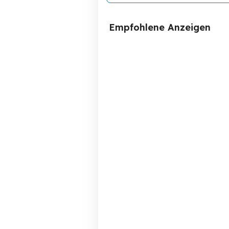
Empfohlene Anzeigen
Glas Vitrine mit
Beleuchtung ( Top
Zusatand ) Völker Disign
Eisenberg
550 EUR