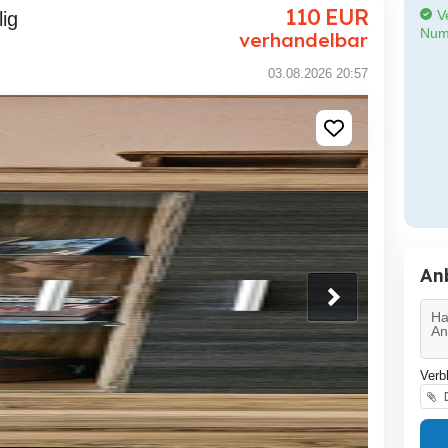
110
EUR
Ve
lig
Num
verhandelbar
03.08.2026 20:57
An
Verb
D