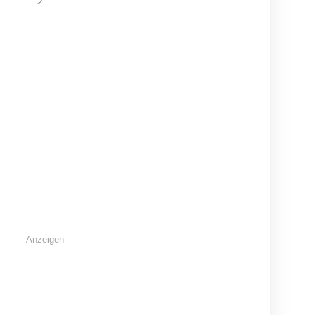
Küchenvitrine aus
Geräumige Wohnwand aus
Wohnwand Wildeiche
Astkiefer
Massivholz
Massi
Dahn
Gönnheim
Flörsh
150 EUR
24
Anzeigen