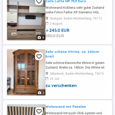
Cafe Latte NP 750 Euro
Wohnwand Koblenz sehr guter Zustand
siehe Fotos Farbe: KP-Sanremo HGL
Cafe.Late incl. mit Beleuchtung B-322 cm
Stuttgart, Baden-Württemberg, 70173
H-203,5 cm T-41-55 cm vom Möbelhaus
3 August
XXL Lutz Abholung Stuttgart-Neugereut
245.0 EUR
siehe Fotos
250.0 EUR
4
Sehr schöne Vitrine, ca. 140cm
breit
Sehr schöne klassische Vitrine in gutem
Zustand. Breite ca. 140cm. Die Vitrine ist
an der höchsten Stelle 191cm. Ohne Inhalt.
Sillenbuch, Baden-Württemberg, 70619
Die Vitrine muss selbst abgebaut und
29 Juli
abgeholt werden.
zu verschenken
1
Wohnwand mit Panelen
Wohnwand mit push Click system und