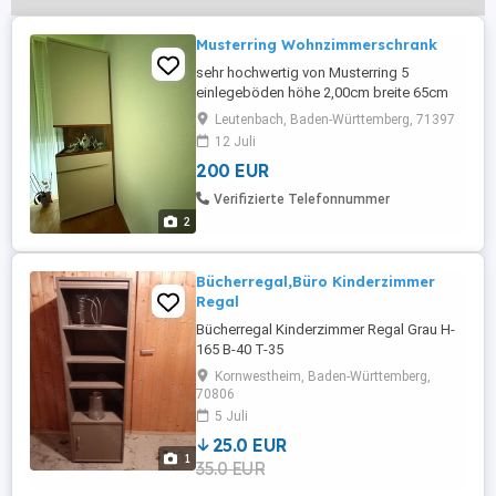
Musterring Wohnzimmerschrank
sehr hochwertig von Musterring 5
einlegeböden höhe 2,00cm breite 65cm
tiefe 43cm
Leutenbach, Baden-Württemberg, 71397
12 Juli
200 EUR
Verifizierte Telefonnummer
2
Bücherregal,Büro Kinderzimmer
Regal
Bücherregal Kinderzimmer Regal Grau H-
165 B-40 T-35
Kornwestheim, Baden-Württemberg,
70806
5 Juli
25.0 EUR
1
35.0 EUR