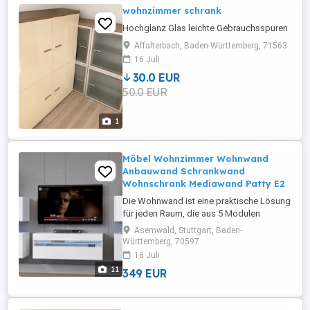
wohnzimmer schrank
Hochglanz Glas leichte Gebrauchsspuren
Affalterbach, Baden-Württemberg, 71563
16 Juli
30.0 EUR
50.0 EUR
1
Möbel Wohnzimmer Wohnwand
Anbauwand Schrankwand
Wohnschrank Mediawand Patty E2
Die Wohnwand ist eine praktische Lösung
für jeden Raum, die aus 5 Modulen
Schwarz, Weiß in Schwarz - Weiß
Asemwald, Stuttgart, Baden-
Ausführungen besteht, die Ihnen
Württemberg, 70597
ermöglichen, eine Zusammensetzung
16 Juli
nach Ihrem Geschmack und Bedürfnissen
11
349 EUR
anzupassen. Preis beinhaltet keine
Beleuchtung Es gibt Möglichkeite des
Kaufes: - LED Beleuchtung ...