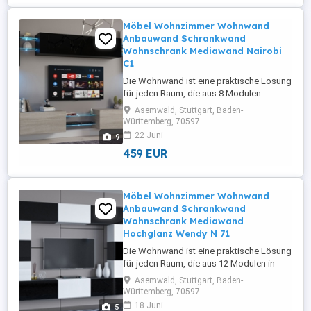
Möbel Wohnzimmer Wohnwand
Anbauwand Schrankwand
Wohnschrank Mediawand Nairobi
C1
Die Wohnwand ist eine praktische Lösung
für jeden Raum, die aus 8 Modulen
Schwarz Hochglanz und Sonoma Eiche
Asemwald, Stuttgart, Baden-
Matt Ausführungen besteht, die Ihnen
Württemberg, 70597
ermöglichen, eine Zusammensetzung
22 Juni
9
nach Ihrem Geschmack und Bedürfnissen
459 EUR
anzupassen. Preis beinhaltet keine
Beleuchtung Es gibt Möglichkeite des
Kaufes: - ...
Möbel Wohnzimmer Wohnwand
Anbauwand Schrankwand
Wohnschrank Mediawand
Hochglanz Wendy N 71
Die Wohnwand ist eine praktische Lösung
für jeden Raum, die aus 12 Modulen in
Weiß, Schwarz Hochglanz und
Asemwald, Stuttgart, Baden-
Ausführungen besteht, die Ihnen
Württemberg, 70597
ermöglichen, eine Zusammensetzung
18 Juni
5