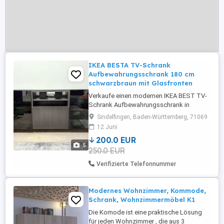
IKEA BESTA TV-Schrank
Aufbewahrungsschrank 180 cm
schwarzbraun mit Glasfronten
Verkaufe einen modernen IKEA BEST TV-
Schrank Aufbewahrungsschrank in
schwarzbrauner Holzoptik mit schwarzen
Sindelfingen, Baden-Württemberg, 71069
Glasfronten. Der Schrank ist gut gepflegt
12 Juni
und bietet sehr viel Stauraum. Details: ca.
200.0 EUR
180 cm breit Farbe: schwarzbraun
5
250.0 EUR
Holzoptik Schwarze Glasfronten
Glasplatte oben Innen mit Glasböden ...
Verifizierte Telefonnummer
Modernes Wohnzimmer, Kommode,
Schrank, Wohnzimmermöbel K1
Die Komode ist eine praktische Lösung
für jeden Wohnzimmer , die aus 3