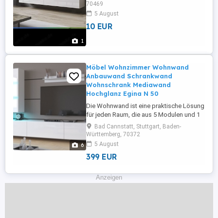
ungebraucht kam mit einem riss an
70469
möchte es verkaufen ob Schrauben dabei
5 August
sind weiss ich nicht. Daher verkaufe ich es
10 EUR
auch für sehr günstig. Ungefâhr so wie
auf dem Bild.
1
Möbel Wohnzimmer Wohnwand
Anbauwand Schrankwand
Wohnschrank Mediawand
Hochglanz Egina N 50
Die Wohnwand ist eine praktische Lösung
für jeden Raum, die aus 5 Modulen und 1
Regalbrett in Weiß, Schwarz Hochglanz
Bad Cannstatt, Stuttgart, Baden-
und Ausführungen besteht, die Ihnen
Württemberg, 70372
ermöglichen, eine Zusammensetzung
5 August
6
nach Ihrem Geschmack und Bedürfnissen
399 EUR
anzupassen. Preis beinhaltet keine
Beleuchtung Es gibt Möglichkeite des ...
Anzeigen