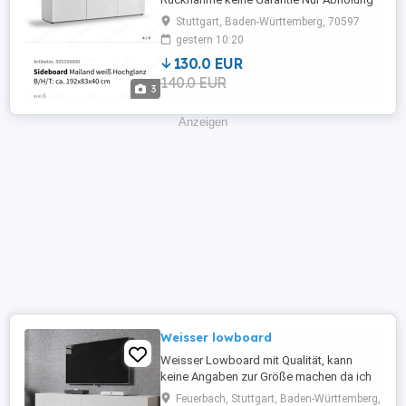
in Stuttgart muss selbst zerlegt werden
Stuttgart, Baden-Württemberg, 70597
Np 279 Euro
gestern 10:20
130.0 EUR
140.0 EUR
3
Anzeigen
Weisser lowboard
Weisser Lowboard mit Qualität, kann
keine Angaben zur Größe machen da ich
es nicht auspacken werde. Es ist
Feuerbach, Stuttgart, Baden-Württemberg,