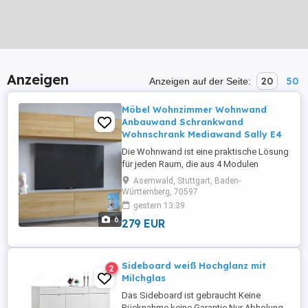
Anzeigen
20
50
Anzeigen auf der Seite:
Möbel Wohnzimmer Wohnwand
Anbauwand Schrankwand
Wohnschrank Mediawand Sally E4
Die Wohnwand ist eine praktische Lösung
für jeden Raum, die aus 4 Modulen
Sonoma Eiche und Gold Eiche in Matt
Asemwald, Stuttgart, Baden-
Ausführungen besteht, die Ihnen
Württemberg, 70597
ermöglichen, eine Zusammensetzung
gestern 13:39
nach Ihrem Geschmack und Bedürfnissen
6
279 EUR
anzupassen. Preis beinhaltet keine
Beleuchtung Es gibt Möglichkeite des
Kaufes: - LED ...
Sideboard weiß Hochglanz mit
2
Milchglas
Das Sideboard ist gebraucht Keine
Rücknahme keine Garantie Nur Abholung