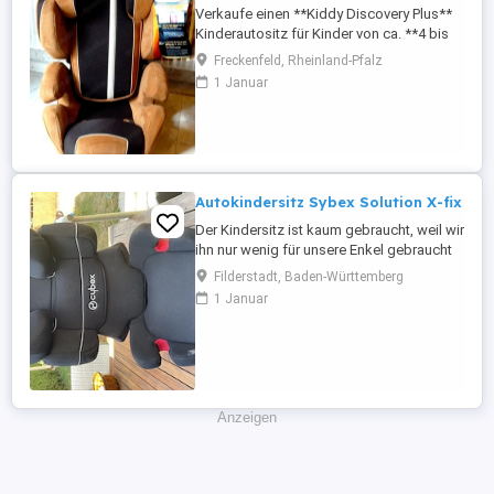
Verkaufe einen **Kiddy Discovery Plus**
Kinderautositz für Kinder von ca. **4 bis
12 Jahren** (15 bis 36 kg).
Freckenfeld, Rheinland-Pfalz
Produktmerkmale: -
1 Januar
**Seitenaufprallschutz** für zusätzliche
Sicherheit - **Ausziehbare
Beinverlängerung** für mehr Komfort auf
langen Autofahrten -
**Bedienungsanleitung** ist vorhanden -
Ohne ...
Autokindersitz Sybex Solution X-fix
Der Kindersitz ist kaum gebraucht, weil wir
ihn nur wenig für unsere Enkel gebraucht
haben. Ist in sehr gutem Zustand.
Filderstadt, Baden-Württemberg
1 Januar
Anzeigen