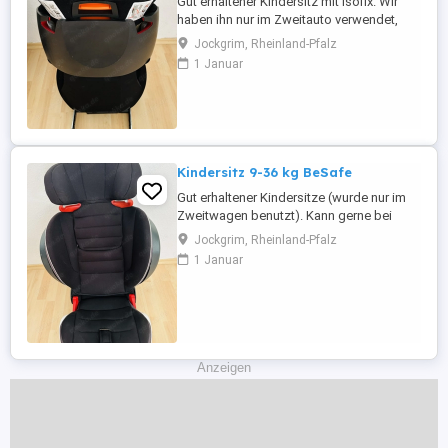
Gut erhaltener Kindersitz mit isofix. Wir
haben ihn nur im Zweitauto verwendet,
daher gut erhalten. Bei Interesse, kann der
Jockgrim, Rheinland-Pfalz
Kindersitz gerne angesehen werden. NUR
1 Januar
SELBSTABHOLUNG und Barzahlung.
Kindersitz 9-36 kg BeSafe
Gut erhaltener Kindersitze (wurde nur im
Zweitwagen benutzt). Kann gerne bei
Interesse angesehen werden. NUR
Jockgrim, Rheinland-Pfalz
SELBSTABHOLUNG.
1 Januar
Anzeigen