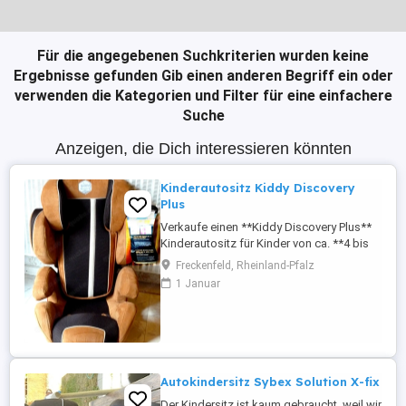
Für die angegebenen Suchkriterien wurden keine
Ergebnisse gefunden
Gib einen anderen Begriff ein oder
verwenden die Kategorien und Filter für eine einfachere
Suche
Anzeigen, die Dich interessieren könnten
Kinderautositz Kiddy Discovery
Plus
Verkaufe einen **Kiddy Discovery Plus**
Kinderautositz für Kinder von ca. **4 bis
12 Jahren** (15 bis 36 kg).
Freckenfeld, Rheinland-Pfalz
Produktmerkmale: -
1 Januar
**Seitenaufprallschutz** für zusätzliche
Sicherheit - **Ausziehbare
Beinverlängerung** für mehr Komfort auf
langen Autofahrten -
**Bedienungsanleitung** ist vorhanden -
Ohne ...
Autokindersitz Sybex Solution X-fix
Der Kindersitz ist kaum gebraucht, weil wir