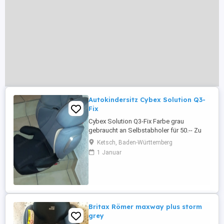
Autokindersitz Cybex Solution Q3-
Fix
Cybex Solution Q3-Fix Farbe grau
gebraucht an Selbstabholer für 50.-- Zu
verkaufen.
Ketsch, Baden-Württemberg
1 Januar
Britax Römer maxway plus storm
grey