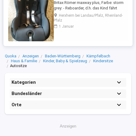
Britax Römer maxway plus, Farbe: storm
grey: - Reboarder, d.h. das Kind fährt
sicher rückwärts. - Kindergewicht: 9 - 25
Herxheim bei Landau/Pfalz, Rheinland-
kg - ungefähre Altersklasse: 9 Monate bis
Pfalz
6 Jahre - Befestigung im Auto mit 3-Punkt
1 Januar
oder 2-Punkt (KEIN Isofix) und den
Befestigungsgurten - kann dadurch auch
z.B. auf Beifahrersitz ...
Quoka
Anzeigen
Baden-Württemberg
Kämpfelbach
Haus & Familie
Kinder, Baby & Spielzeug
Kindersitze
Autositze
Kategorien
Bundesländer
Orte
Anzeigen