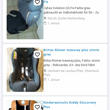
Fix
Cybex Solution Q3-Fix Farbe grau
gebraucht an Selbstabholer für 50.-- Zu
verkaufen.
Ketsch, Baden-Württemberg
1 Januar
Britax Römer maxway plus storm
grey
Britax Römer maxway plus, Farbe: storm
grey: - Reboarder, d.h. das Kind fährt
sicher rückwärts. - Kindergewicht: 9 - 25
Herxheim bei Landau/Pfalz, Rheinland-
kg - ungefähre Altersklasse: 9 Monate bis
Pfalz
6 Jahre - Befestigung im Auto mit 3-Punkt
1 Januar
oder 2-Punkt (KEIN Isofix) und den
Befestigungsgurten - kann dadurch auch
z.B. auf Beifahrersitz ...
Kinderautositz Kiddy Discovery
Plus