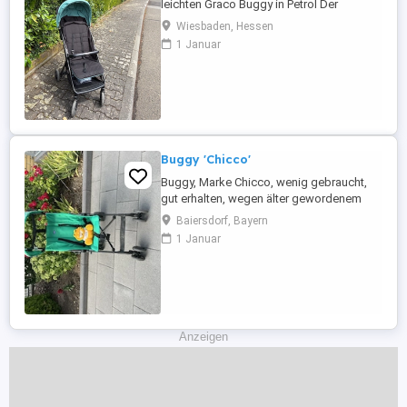
leichten Graco Buggy in Petrol Der
Kinderwagen lässt sich super einfach
Wiesbaden, Hessen
zusammenklappen und ist dadurch
1 Januar
perfekt für Reisen, Spaziergänge oder
den Alltag in der Stadt. Mit 2Haken leicht
und kompakt einfach zusammenklappbar
schwenkbare Vorderräder großer
Sonnenschutz ...
Buggy 'Chicco'
Buggy, Marke Chicco, wenig gebraucht,
gut erhalten, wegen älter gewordenem
Kind zu verkaufen.
Baiersdorf, Bayern
1 Januar
Anzeigen