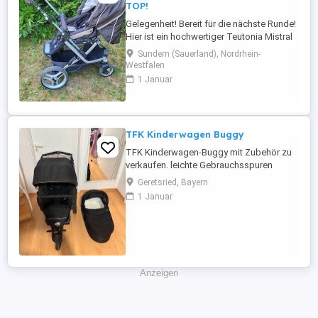
TOP!
Gelegenheit! Bereit für die nächste Runde!
Hier ist ein hochwertiger Teutonia Mistral
S Kombikinderwagen von privat
Sundern (Sauerland), Nordrhein-
abzugeben! Der Kindwagen verfügt über
Westfalen
ein verstellbares Sonnenverdeck und
1 Januar
einen abnehmbaren Sportwagenaufsatz.
Als Zubehör beigefügt sind zudem ein
Regenschutz, ein Sonnenschirm von
Concept ...
TFK Kinderwagen Buggy
TFK Kinderwagen-Buggy mit Zubehör zu
verkaufen. leichte Gebrauchsspuren
vorhanden.
Geretsried, Bayern
1 Januar
Anzeigen