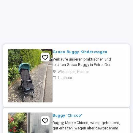
Graco Buggy Kinderwagen
Verkaufe unseren praktischen und
leichten Graco Buggy in Petrol Der
Kinderwagen lässt sich super einfach
Wiesbaden, Hessen
zusammenklappen und ist dadurch
1 Januar
perfekt für Reisen, Spaziergänge oder
den Alltag in der Stadt. Mit 2Haken leicht
und kompakt einfach zusammenklappbar
schwenkbare Vorderräder großer
Sonnenschutz ...
Buggy 'Chicco'
Buggy, Marke Chicco, wenig gebraucht,
gut erhalten, wegen älter gewordenem