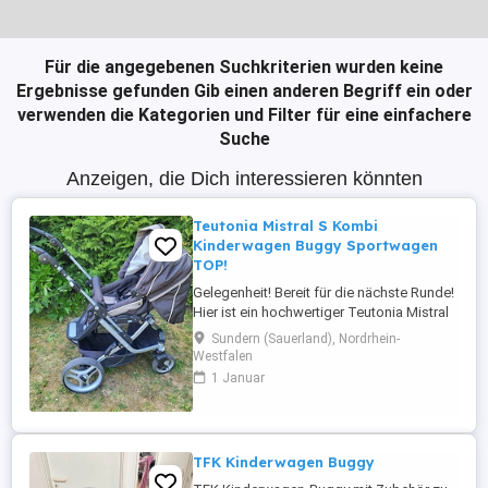
Für die angegebenen Suchkriterien wurden keine
Ergebnisse gefunden
Gib einen anderen Begriff ein oder
verwenden die Kategorien und Filter für eine einfachere
Suche
Anzeigen, die Dich interessieren könnten
Teutonia Mistral S Kombi
Kinderwagen Buggy Sportwagen
TOP!
Gelegenheit! Bereit für die nächste Runde!
Hier ist ein hochwertiger Teutonia Mistral
S Kombikinderwagen von privat
Sundern (Sauerland), Nordrhein-
abzugeben! Der Kindwagen verfügt über
Westfalen
ein verstellbares Sonnenverdeck und
1 Januar
einen abnehmbaren Sportwagenaufsatz.
Als Zubehör beigefügt sind zudem ein
Regenschutz, ein Sonnenschirm von
Concept ...
TFK Kinderwagen Buggy