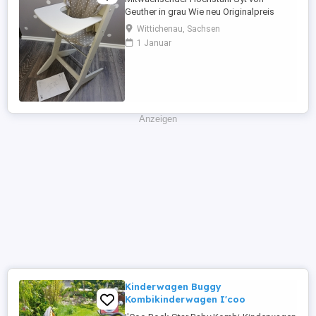
Geuther in grau Wie neu Originalpreis
189,97 Euro Belastbarkeit 85 kg Inkl.
Wittichenau, Sachsen
Spiel-/Essbrett und Sitzverkleinerer Bei
1 Januar
Bedarf kann die Babyliege Sit ``n Sleep
kann für 40 Euro dazu genommen werden
(Originalpreis 89,99 Euro) Abzuholen in
Wittichenau, Hoyerswerda ...
Anzeigen
Kinderwagen Buggy
Kombikinderwagen I'coo