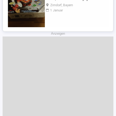
entschieden diesen zu behalten. Er wurde
Zirndorf, Bayern
lediglich ausgepackt aber nicht bespielt.
1 Januar
Privatverkauf aus tier- und rauchfreiem
Haushalt. I/R T.A.G.-Racer - das ultimative,
interaktive R/C-Erlebnis. Eine Kombination
aus einem R/C-Fahrzeug ...
Anzeigen