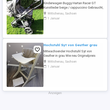
Kinderwagen Buggy Hartan Racer GT
Kunstleder beige / cappuccino Gebraucht,
gut erhalten Kaufkriterium war damals,
Wittichenau, Sachsen
dass der Kinderwagen aus Kunstleder ist
1 Januar
und somit unempfindlicher bei Regen. Inkl.
Softtasche und Regenschutz Dazu noch
ein Sonnensegel, eine
Kinderwagentasche und Moskitonetz
Kleine ...
Hochstuhl Syt von Geuther grau
Mitwachsender Hochstuhl Syt von
Geuther in grau Wie neu Originalpreis
189,97 Euro Belastbarkeit 85 kg Inkl.
Wittichenau, Sachsen
Spiel-/Essbrett und Sitzverkleinerer Bei
1 Januar
Bedarf kann die Babyliege Sit ``n Sleep
kann für 40 Euro dazu genommen werden
(Originalpreis 89,99 Euro) Abzuholen in
Wittichenau, Hoyerswerda ...
Anzeigen