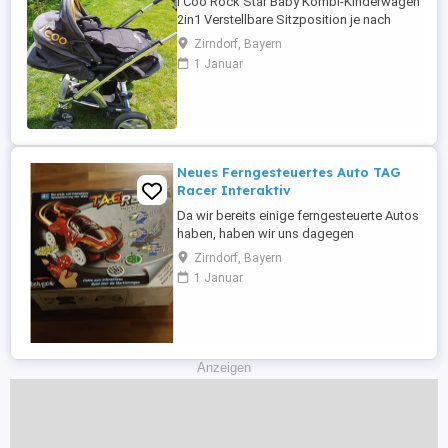
I'Coo Rock Star Baby Kombi-Kinderwagen
2in1 Verstellbare Sitzposition je nach
Bedarf (nach vorne oder hinten).
Zirndorf, Bayern
Höhenverstellbare Schiebestange.
1 Januar
Gefederter Rahmen mit einer leicht zu
bedienenden Bremse versehen.
Mitinbegriffen eine Softschale für
Neugeborene sowie ein zusätzlicher
Fußsack. Viele Umbaumöglichkeiten. ...
Neues Ferngesteuertes Auto TAG
Racer Interaktiv
Da wir bereits einige ferngesteuerte Autos
haben, haben wir uns dagegen
entschieden diesen zu behalten. Er wurde
Zirndorf, Bayern
lediglich ausgepackt aber nicht bespielt.
1 Januar
Privatverkauf aus tier- und rauchfreiem
Haushalt. I/R T.A.G.-Racer - das ultimative,
interaktive R/C-Erlebnis. Eine Kombination
aus einem R/C-Fahrzeug ...
Anzeigen