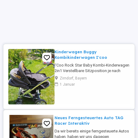
Kinderwagen Buggy
Kombikinderwagen I'coo
I'Coo Rock Star Baby Kombi-Kinderwagen
2in1 Verstellbare Sitzposition je nach
Bedarf (nach vorne oder hinten).
Zirndorf, Bayern
Höhenverstellbare Schiebestange.
1 Januar
Gefederter Rahmen mit einer leicht zu
bedienenden Bremse versehen.
Mitinbegriffen eine Softschale für
Neugeborene sowie ein zusätzlicher
Fußsack. Viele Umbaumöglichkeiten. ...
Neues Ferngesteuertes Auto TAG
Racer Interaktiv
Da wir bereits einige ferngesteuerte Autos
haben, haben wir uns dagegen