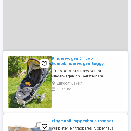
Kinderwagen I``coo
Kombikinderwagen Buggy
I``Coo Rock Star Baby Kombi-
Kinderwagen 2in1 Verstellbare
Sitzposition je nach Bedarf (nach vorne
Zirndorf, Bayern
oder hinten). Höhenverstellbare
1 Januar
Schiebestange. Gefederter Rahmen mit
einer leicht zu bedienenden Bremse
versehen. Mitinbegriffen eine Softschale
für Neugeborene sowie ein zusätzlicher
Fußsack. Viele Umbaumöglichkeiten. ...
Playmobil Puppenhaus tragbar
Wir bieten ein tragbares Puppenhaus