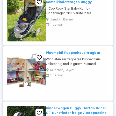
Kombikinderwagen Buggy
I``Coo Rock Star Baby Kombi-
Kinderwagen 2in1 Verstellbare
Sitzposition je nach Bedarf (nach vorne
Zirndorf, Bayern
oder hinten). Höhenverstellbare
1 Januar
Schiebestange. Gefederter Rahmen mit
einer leicht zu bedienenden Bremse
versehen. Mitinbegriffen eine Softschale
für Neugeborene sowie ein zusätzlicher
Fußsack. Viele Umbaumöglichkeiten. ...
Playmobil Puppenhaus tragbar
Wir bieten ein tragbares Puppenhaus
vollständig und in gutem Zustand.
Abholung in München Trudering.
München, Bayern
1 Januar
Kinderwagen Buggy Hartan Racer
GT Kunstleder beige / cappuccino