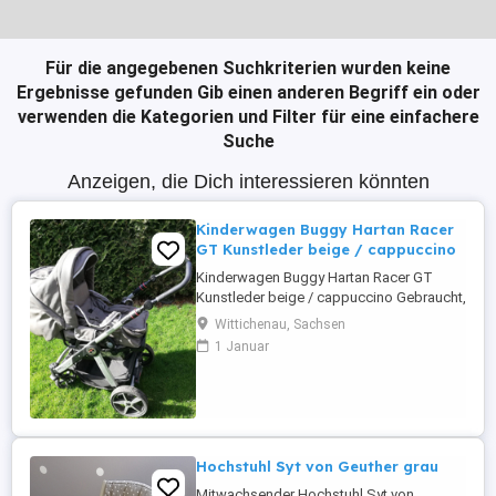
Für die angegebenen Suchkriterien wurden keine
Ergebnisse gefunden
Gib einen anderen Begriff ein oder
verwenden die Kategorien und Filter für eine einfachere
Suche
Anzeigen, die Dich interessieren könnten
Kinderwagen Buggy Hartan Racer
GT Kunstleder beige / cappuccino
Kinderwagen Buggy Hartan Racer GT
Kunstleder beige / cappuccino Gebraucht,
gut erhalten Kaufkriterium war damals,
Wittichenau, Sachsen
dass der Kinderwagen aus Kunstleder ist
1 Januar
und somit unempfindlicher bei Regen. Inkl.
Softtasche und Regenschutz Dazu noch
ein Sonnensegel, eine
Kinderwagentasche und Moskitonetz
Kleine ...
Hochstuhl Syt von Geuther grau
Mitwachsender Hochstuhl Syt von