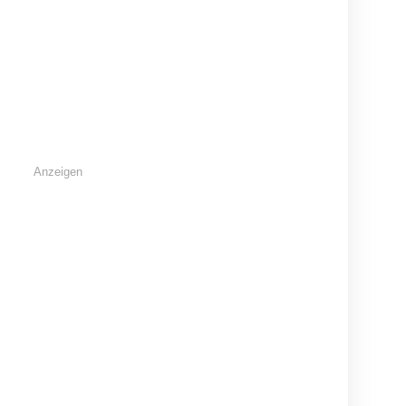
Zubehör für
Vintage Puppenhaus Bodo
Kinde
Kaufmannsladen
Henning
Garbsen
Karlsbad
30 EUR
170 EUR
4
Anzeigen