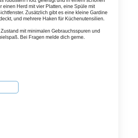
us robustem Holz gefertigt und in einem schönen
 einen Herd mit vier Platten, eine Spüle mit
htfenster. Zusätzlich gibt es eine kleine Gardine
rdeckt, und mehrere Haken für Küchenutensilien.
en Zustand mit minimalen Gebrauchsspuren und
Spielspaß. Bei Fragen melde dich gerne.