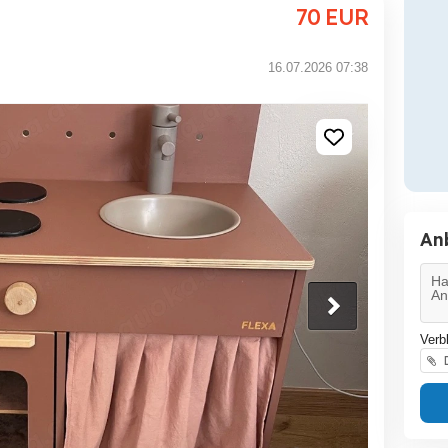
70
EUR
16.07.2026 07:38
An
Verb
D