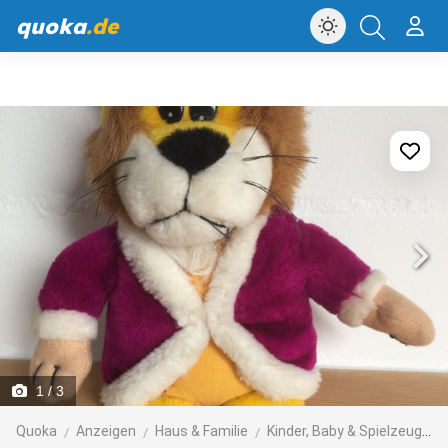
quoka
.de
1
/ 3
Quoka
Anzeigen
Haus & Familie
Kinder, Baby & Spielzeug
S