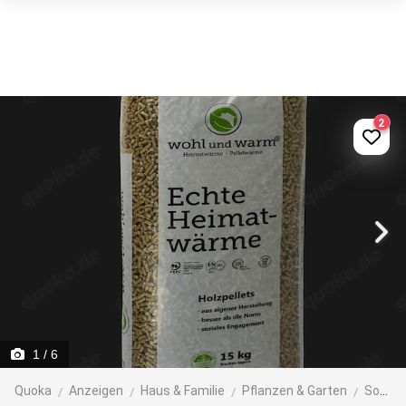
2
1
/ 6
Quoka
Anzeigen
Haus & Familie
Pflanzen & Garten
Sonstiges für den Garten, Balkon, Terrasse