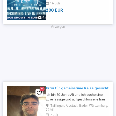
sich um Golden Circle 1 rechts Tickets,
16 Juli
die dir ein unvergessliches Erlebnis ganz
200 EUR
nah an der Bühne ermöglichen. * Zwei
Tickets für die Backstreet Boys Tour 2026
2
* Kategorie: Golden ...
Anzeigen
Frau für gemeinsame Reise gesucht
2
Ich bin 50 Jahre Alt und Ich suche eine
zuverlässige und aufgeschlossene frau
für eine gemeinsame Reise. Geplant ist
Tailfingen, Albstadt, Baden-Württemberg,
eine entspannte und angenehme zeit mit
72461
gegenseitigen Respekt und guter
7 Juli