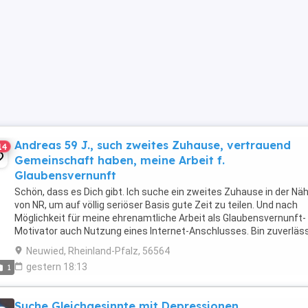
Andreas 59 J., such zweites Zuhause, vertrauend
14
Gemeinschaft haben, meine Arbeit f.
Glaubensvernunft
Schön, dass es Dich gibt. Ich suche ein zweites Zuhause in der Nä
von NR, um auf völlig seriöser Basis gute Zeit zu teilen. Und nach
Möglichkeit für meine ehrenamtliche Arbeit als Glaubensvernunft-
Motivator auch Nutzung eines Internet-Anschlusses. Bin zuverläss
ehrlich, ledig (Heiratswunsch). Mache ...
Neuwied, Rheinland-Pfalz, 56564
gestern 18:13
1
Suche Gleichgesinnte mit Depressionen