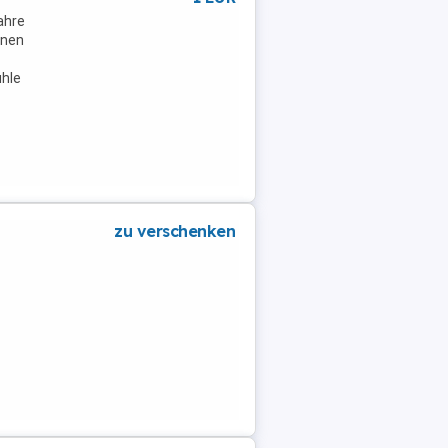
ahre
onen
hle
zu verschenken