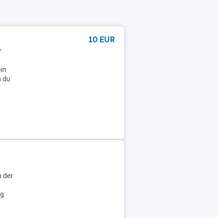
10 EUR
*
in
n du
n der
g: