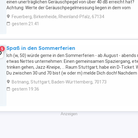
einen unerträglichen Geräuschpegel von über 40 dB erreicht hat?
Achtung: Werte der Geräuschpegelmessung liegen in dem vom
Hersteller erlaubten Wert von 42,5 dB. ...
Feuerberg, Birkenheide, Rheinland-Pfalz, 67134
gestern 21:41
Spaß in den Sommerferien
5
Ich (w, 50) würde gerne in den Sommerferien - ab August - abends
etwas Nettes unternehmen: Einen gemeinsamen Spaziergang, et
trinken gehen, Jazz-Kneipe, ... Raum Stuttgart; habe ein D-Ticket.
Du zwischen 30 und 70 bist (w oder m) melde Dich doch! Nachdem
meine Anzeige teils fehlinterpretiert ...
Botnang, Stuttgart, Baden-Württemberg, 70173
gestern 19:36
Anzeigen