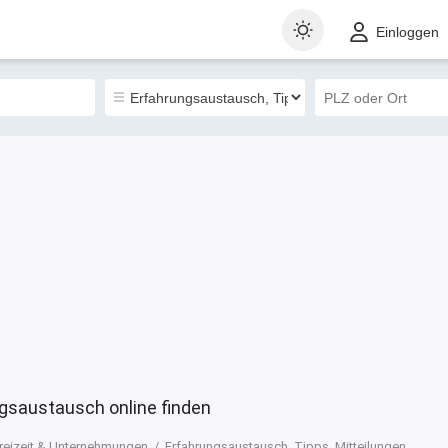
t
Gewerblich
Sortieren nach
Einloggen
4
saustausch online finden
reizeit & Unternehmungen
Erfahrungsaustausch, Tipps, Mitteilungen