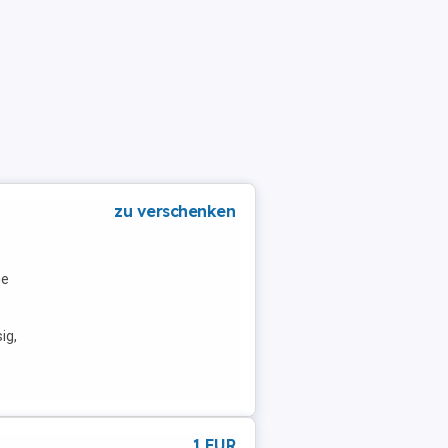
zu verschenken
he
ig,
1 EUR