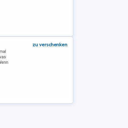
zu verschenken
 mal
was
 Wenn