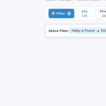
Alle
Pri
Filter
2
128
12
→
Aktive Filter:
Hobby & Freizeit
Erf