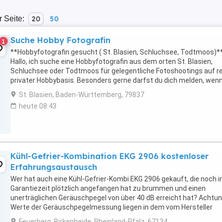
r Seite:
20
50
Suche Hobby Fotografin
1
**Hobbyfotografin gesucht ( St. Blasien, Schluchsee, Todtmoos)*
Hallo, ich suche eine Hobbyfotografin aus dem orten St. Blasien,
Schluchsee oder Todtmoos für gelegentliche Fotoshootings auf re
privater Hobbybasis. Besonders gerne darfst du dich melden, wen
gerade dabei bist, das Fotografieren ...
St. Blasien, Baden-Württemberg, 79837
heute 08:43
Kühl-Gefrier-Kombination EKG 2906 kostenloser
Erfahrungsaustausch
Wer hat auch eine Kühl-Gefrier-Kombi EKG 2906 gekauft, die noch i
Garantiezeit plötzlich angefangen hat zu brummen und einen
unerträglichen Geräuschpegel von über 40 dB erreicht hat? Achtun
Werte der Geräuschpegelmessung liegen in dem vom Hersteller
erlaubten Wert von 42,5 dB. Wichtig: Es ...
Feuerberg, Birkenheide, Rheinland-Pfalz, 67134