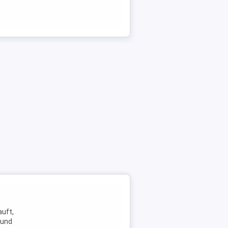
auft,
 und