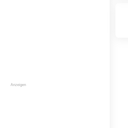
Iphone 12 mit 256GB
Schöne Momente
sagen für ältere Damen
ge
Mannheim
Abtsgmünd
Freibur
50 EUR
210 EUR
5
Anzeigen