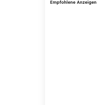
Empfohlene Anzeigen
Er sucht Sie für Freizeit
Gut für die Seele - sanfte
Mas
Albstadt
1 EUR