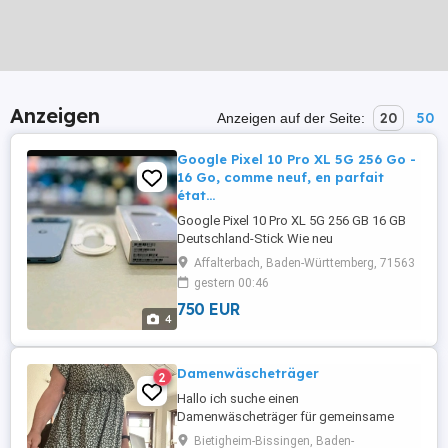
Anzeigen
20
50
Anzeigen auf der Seite:
Google Pixel 10 Pro XL 5G 256 Go -
16 Go, comme neuf, en parfait
état...
Google Pixel 10 Pro XL 5G 256 GB 16 GB
Deutschland-Stick Wie neu
Hervorragender Zustand (100 %) Erhältlich
Affalterbach, Baden-Württemberg, 71563
in Himmelblau SIM-Lock-frei (kompatibel
gestern 00:46
mit allen Mobilfunkanbietern) 12 Monate
750 EUR
Herstellergarantie Keine Vertragsbindung
4
Zahlung per Überweisung Rechnung eines
Fachhändlers Festpreis. ...
Damenwäscheträger
2
Hallo ich suche einen
Damenwäscheträger für gemeinsame
Aktivitäten aus dem Raum Bietigheim
Bietigheim-Bissingen, Baden-