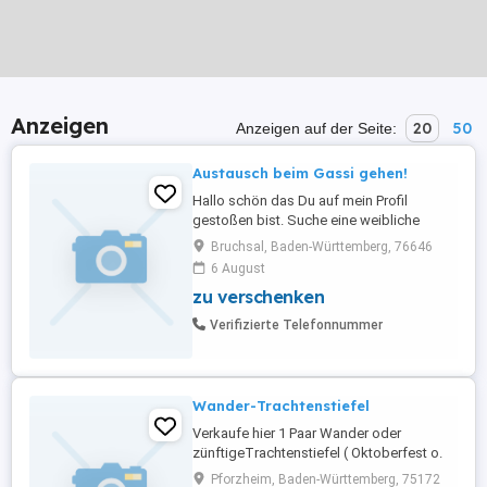
Anzeigen
20
50
Anzeigen auf der Seite:
Austausch beim Gassi gehen!
Hallo schön das Du auf mein Profil
gestoßen bist. Suche eine weibliche
Begleitung beim Gassi gehen. Bist Du es
Bruchsal, Baden-Württemberg, 76646
auch Leid immer alleine Gassi zu gehen?
6 August
Auch wenn Du keinen Hund haben
zu verschenken
solltest, aber gern einen hättest , schließe
Dich uns an. Habe eine Golden Retriever
Verifizierte Telefonnummer
Dame von 3Jahren. Sind im Umkreis ...
Wander-Trachtenstiefel
Verkaufe hier 1 Paar Wander oder
zünftigeTrachtenstiefel ( Oktoberfest o.
ähnl.) kein Fernost sondern Schweizer
Pforzheim, Baden-Württemberg, 75172