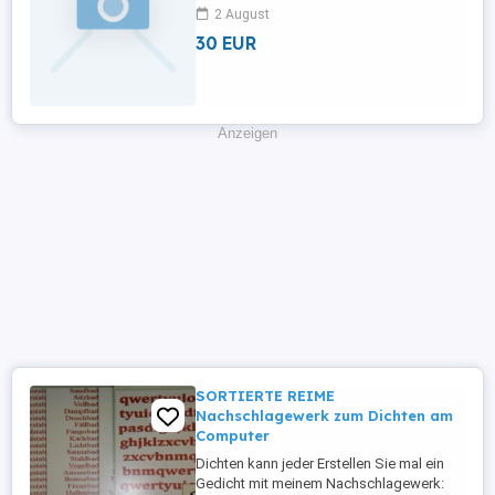
Marken Qualität für Damen Schuh Gr. 41
2 August
Die Stiefel wurden noch nie getragen . Sie
30 EUR
sind noch zwiegenäht also ein Pary
hingucker
Anzeigen
SORTIERTE REIME
Nachschlagewerk zum Dichten am
Computer
Dichten kann jeder Erstellen Sie mal ein
Gedicht mit meinem Nachschlagewerk: