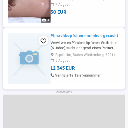
7 August
50 EUR
1
Pfirsichköpfchen männlich gesucht
Verwitwetes Pfirsichköpfchen-Weibchen
(6 Jahre) sucht dringend einen Partner,
diesmal vielleicht in blau (keine
Eppelheim, Baden-Württemberg, 69214
Bedingung), er sollte verträglich sein und
5 August
kein Schreihals. Auch ein Umzug zu einem
12 345 EUR
Männchen wäre möglich. Preis
Verhandlungssache je nach Alter des
Verifizierte Telefonnummer
Vogels, gerne Angebote.
Anzeigen