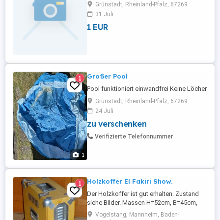
Natur,Kaffee trinken ect. wäre schön es
Grünstadt, Rheinland-Pfalz, 67269
entsteht ein regelmäßiger Kontakt,gerade
31 Juli
am Wochenende.Bin männlich,Mitte
1 EUR
50,alleinstehend,sehr herzlich,natürlich
und bodenständig.Freu mich auf deine
ernstgemeinte Zeilen. Dachte ...
Großer Pool
1
Pool funktioniert einwandfrei Keine Löcher
Grünstadt, Rheinland-Pfalz, 67269
24 Juli
zu verschenken
Verifizierte Telefonnummer
1
Holzkoffer El Fakiri Show.
1
Der Holzkoffer ist gut erhalten. Zustand
siehe Bilder. Massen H=52cm, B=45cm,
T=22cm.
Vogelstang, Mannheim, Baden-