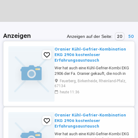
Anzeigen
20
50
Anzeigen auf der Seite:
Oranier Kühl-Gefrier-Kombination
EKG 2906 kostenloser
Erfahrungsaustausch
Wer hat auch eine Kühl-Gefrier-Kombi EKG
2906 der Fa. Oranier gekauft, die noch in
der Garantiezeit plötzlich angefangen hat
Feuerberg, Birkenheide, Rheinland-Pfalz,
zu brummen und einen unerträglichen
67134
Geräuschpegel von über 40 dB erreicht
heute 11:36
hat? Achtung: Werte der
Geräuschpegelmessung liegen in dem
vom Hersteller erlaubten Wert von 42,5 dB.
...
Oranier Kühl-Gefrier-Kombination
EKG 2906 kostenloser
Erfahrungsaustausch
Wer hat auch eine Kühl-Gefrier-Kombi EKG