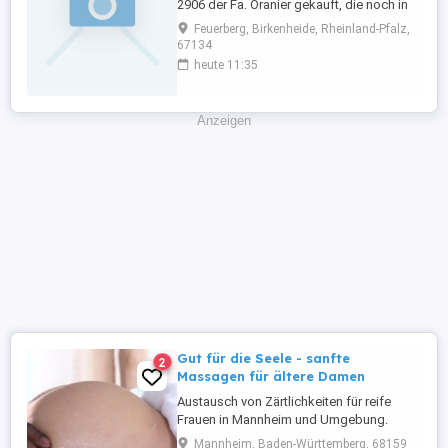
2906 der Fa. Oranier gekauft, die noch in
der Garantiezeit plötzlich angefangen hat
Feuerberg, Birkenheide, Rheinland-Pfalz,
zu brummen und einen unerträglichen
67134
Geräuschpegel von über 40 dB erreicht
heute 11:35
hat? Achtung: Werte der
Geräuschpegelmessung liegen in dem
vom Hersteller erlaubten Wert von 42,5 dB.
Anzeigen
...
Gut für die Seele - sanfte
2
Massagen für ältere Damen
Austausch von Zärtlichkeiten für reife
Frauen in Mannheim und Umgebung.
Mannheim, Baden-Württemberg, 68159