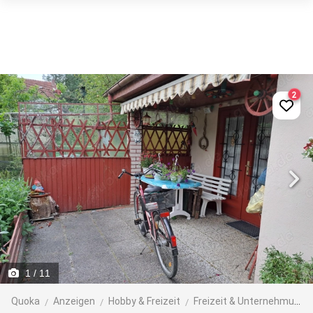
2
1
/ 11
Quoka
Anzeigen
Hobby & Freizeit
Freizeit & Unternehmungen