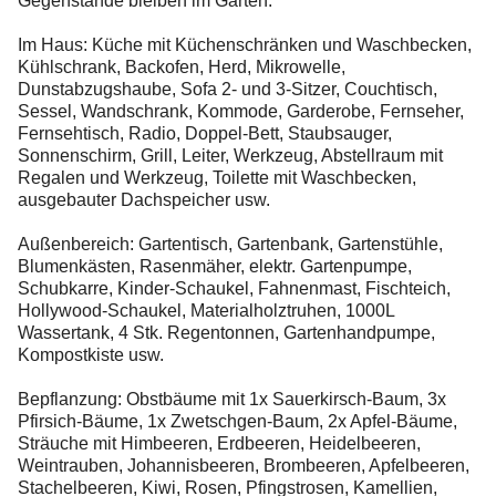
Gegenstände bleiben im Garten:
Im Haus: Küche mit Küchenschränken und Waschbecken,
Kühlschrank, Backofen, Herd, Mikrowelle,
Dunstabzugshaube, Sofa 2- und 3-Sitzer, Couchtisch,
Sessel, Wandschrank, Kommode, Garderobe, Fernseher,
Fernsehtisch, Radio, Doppel-Bett, Staubsauger,
Sonnenschirm, Grill, Leiter, Werkzeug, Abstellraum mit
Regalen und Werkzeug, Toilette mit Waschbecken,
ausgebauter Dachspeicher usw.
Außenbereich: Gartentisch, Gartenbank, Gartenstühle,
Blumenkästen, Rasenmäher, elektr. Gartenpumpe,
Schubkarre, Kinder-Schaukel, Fahnenmast, Fischteich,
Hollywood-Schaukel, Materialholztruhen, 1000L
Wassertank, 4 Stk. Regentonnen, Gartenhandpumpe,
Kompostkiste usw.
Bepflanzung: Obstbäume mit 1x Sauerkirsch-Baum, 3x
Pfirsich-Bäume, 1x Zwetschgen-Baum, 2x Apfel-Bäume,
Sträuche mit Himbeeren, Erdbeeren, Heidelbeeren,
Weintrauben, Johannisbeeren, Brombeeren, Apfelbeeren,
Stachelbeeren, Kiwi, Rosen, Pfingstrosen, Kamellien,