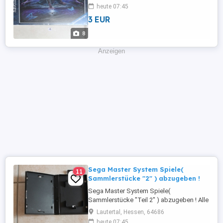
Puzzle (nur einmal gepuzzlet neuwertig
heute 07:45
"wegen Sammlungsauflösung
3 EUR
"abzugeben. Es sind verschiedene Motive
und Marken (siehe Bilder ) . Die Preise der
8
einzelnen Puzzle (ab 3,-
Festpreis"Einzelpreise ...
Anzeigen
Sega Master System Spiele(
11
Sammlerstücke "2" ) abzugeben !
Sega Master System Spiele(
Sammlerstücke "Teil 2" ) abzugeben ! Alle
Spiele sind vollständig und
Lautertal, Hessen, 64686
funktionsfähig mit OVP und Bed. Anleitung
heute 07:45