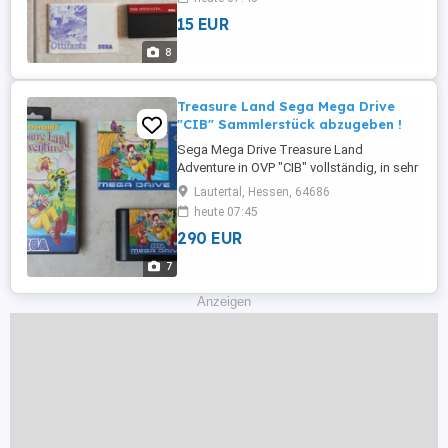
. in 1A Sammlerzustand siehe Bilder .
15 EUR
Folgende Spiele sind noch zu haben : The
Ottifanten 15,- Land of Illusion 25,-
8
Jurassic Park 40,- Asterix and the Secret
Mission ...
Treasure Land Sega Mega Drive
"CIB" Sammlerstück abzugeben !
Sega Mega Drive Treasure Land
Adventure in OVP "CIB" vollständig, in sehr
gutem funktionsfähigem Zustand
Lautertal, Hessen, 64686
"Sammlerstück" für 290,- FP. abzugeben !
heute 07:45
Zustand siehe Bilder. Preis ist Festpreise
290 EUR
"nicht verhandelbar " ! Versand bei
Kostenübernahme des Käufers möglich.
7
Abholung möglich ! "Dieser Verkauf ...
Anzeigen