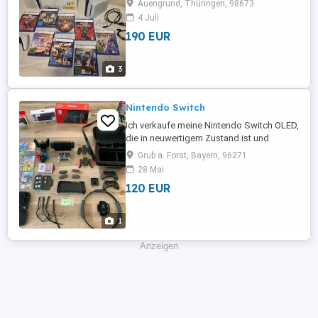
Auengrund, Thüringen, 98673
direkt über WhatsApp.
4 Juli
190 EUR
3
Nintendo Switch
Ich verkaufe meine Nintendo Switch OLED,
die in neuwertigem Zustand ist und
einwandfrei funktioniert.
Grub a. Forst, Bayern, 96271
28 Mai
120 EUR
1
Anzeigen