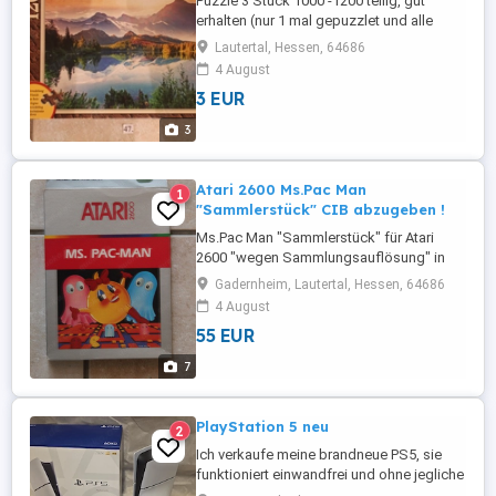
Puzzle 3 Stück 1000 -1200 teilig, gut
erhalten (nur 1 mal gepuzzlet und alle
vollständig) "wegen
Lautertal, Hessen, 64686
Sammlungsauflösung " abzugeben. Es
4 August
sind verschiedene Motive und Marken
3 EUR
(siehe Bilder ) . Die Preise der einzelnen
Puzzle (3,- bis 9,- Festpreis) sind in der
3
Liste zu sehen. Die Liste wird täglich
aktualisiert ...
Atari 2600 Ms.Pac Man
1
"Sammlerstück" CIB abzugeben !
Ms.Pac Man "Sammlerstück" für Atari
2600 "wegen Sammlungsauflösung" in
OVB mit Bed. Anleitung,für 55,-
Gadernheim, Lautertal, Hessen, 64686
incl.vers.Versand abzugeben ! Zustand
4 August
siehe Bilder,Spiel läuft
55 EUR
einwandfrei,Bed.Anleitung einwandfrei !
Preis ist Festpreis,(bei Selbstabholung
7
50,- ) ! "Dieser Verkauf erfolgt unter
Ausschluss jeglicher ...
PlayStation 5 neu
2
Ich verkaufe meine brandneue PS5, sie
funktioniert einwandfrei und ohne jegliche
Probleme. Bitte kontaktieren Sie mich