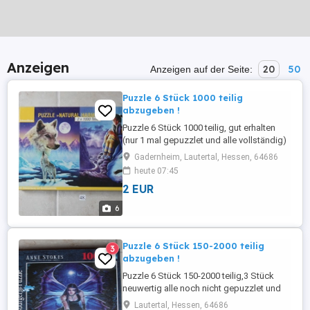
Anzeigen
20
50
Anzeigen auf der Seite:
Puzzle 6 Stück 1000 teilig
abzugeben !
Puzzle 6 Stück 1000 teilig, gut erhalten
(nur 1 mal gepuzzlet und alle vollständig)
abzugeben. Es sind verschiedene Motive
Gadernheim, Lautertal, Hessen, 64686
und Marken (siehe Bilder ) . Die Preise der
heute 07:45
einzelnen Puzzle (2,- bis 8,- Stück
2 EUR
Festpreis) sind in der Liste zu sehen. Die
Liste wird täglich aktualisiert (endfernt =
6
Verkauft) . "Der ...
Puzzle 6 Stück 150-2000 teilig
3
abzugeben !
Puzzle 6 Stück 150-2000 teilig,3 Stück
neuwertig alle noch nicht gepuzzlet und
original Verpackt und 3 Stück Travel
Lautertal, Hessen, 64686