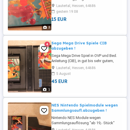
funktionsfähigem Zustand abzugeben !
Lautertal, Hessen, 64686
Zustand siehe Bilder. Folgendes Spiel ist
gestern 19:08
noch zu haben : Ballz 3 D 15,- Talmit s
15 EUR
Adventure " Verkauft " Sonic 2 "Verkauft"
Quack Shot ...
3
Sega Mega Drive Spiele CIB
4
abzugeben !
Sega Mega Drive Spiel in OVP und Bed.
Anleitung (CIB), in gut bis sehr gutem,
funktionsfähigem Zustand abzugeben !
Lautertal, Hessen, 64686
Zustand siehe Bilder. Folgende Spiele
5 August
sind noch zu haben : Toe Jam & Earl 45,-
45 EUR
Haunting "Verkauft " Lemmings 2 "
Verkauft " Krusty s Super Fun House "
1
Verkauft " The Flintstones "Verkauft" The
...
NES Nintendo Spielmodule wegen
Sammlungsaufl.abzugeben !
Nintendo NES Module wegen
Sammlungsauflösung "ab 19,- Stück"
abzugeben !Zustand siehe Bilder,alle