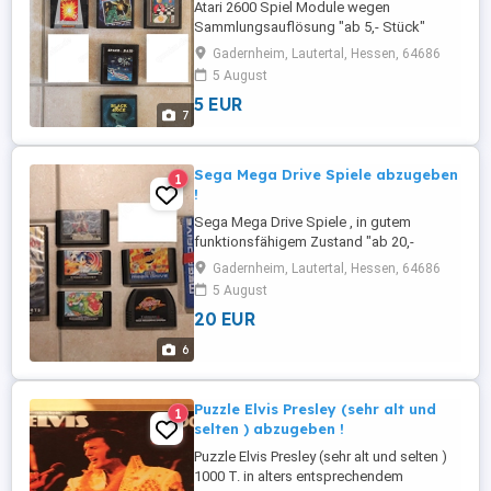
Atari 2600 Spiel Module wegen
Sammlungsauflösung "ab 5,- Stück"
abzugeben ! Folgende Spiele sind noch
Gadernheim, Lautertal, Hessen, 64686
zu haben : 2. Super Ferrari 5,- 4. Reactor 8,-
5 August
5. Meteor Defense 12,- 6. Billard 5,- 20.
5 EUR
Space Raid 35,- 22. Black Hole (Hotshot
7
Goliath) 45,- 21. Pharao's Curse "Verkauft"
7. Pac Man "Verkauft " 1. ...
Sega Mega Drive Spiele abzugeben
1
!
Sega Mega Drive Spiele , in gutem
funktionsfähigem Zustand "ab 20,-
"abzugeben ! Zustand siehe Bilder.
Gadernheim, Lautertal, Hessen, 64686
Folgende Spiele sind noch zu haben :
5 August
Sonic Spinball (nur Module) 20,- Havoc
20 EUR
(nur Module) 70,- Mega Bomberman (nur
Module) 45,- Ghouls N Ghosts (nur
6
Module) 45,- Snake Rattle n Roll (nur
Module) ...
Puzzle Elvis Presley (sehr alt und
1
selten ) abzugeben !
Puzzle Elvis Presley (sehr alt und selten )
1000 T. in alters entsprechendem