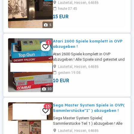
funktionsfähigem Zustand abzugeben !
Lautertal, Hessen, 64686
Zustand siehe Bilder. Folgende Spiele
heute 07:45
sind noch zu haben : Sonic 15,- James
15 EUR
Pond 2 18,- Jurassic Park Rampage
Edition 40,- König der Löwen " Verkauft"
5
Spider-Man " Verkauft" Home Alone
"Verkauft" World ...
Atari 2600 Spiele komplett in OVP
1
abzugeben !
Atari 2600 Spiele komplett in OVP
abzugeben ! Alle Spiele sind getestet und
laufen einwandfrei ,Zustand siehe Bilder .
Lautertal, Hessen, 64686
Folgende Spiele sind noch zu haben :
gestern 19:08
Tennis "Real Sport" 10,-EUR Top Gun 20,-
10 EUR
EUR Combat 20,- EUR Desert Falcon 45,-
EUR Double Game Pack My Way + Mr. T
10
50,-EUR 4 Game in One 40,-EUR Frogger ...
Sega Master System Spiele in OVP(
13
Sammlerstücke"1" ) abzugeben !
Sega Master System Spiele(
Sammlerstücke Teil 1 ) abzugeben ! Alle
Spiele sind vollständig und
Lautertal, Hessen, 64686