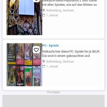
Verkaufe diese Playstation 2 Slim Silber
mit allen Spielen, wie auf den Bildern zu
sehen ist. Die Konsole und die Spiele sind
Rothenburg, Sachsen
in einem benutzten aber noch guten
1 Januar
Zustand. Nur alles zusammen zu
Verkaufen. Versand wäre gegen Aufpreis
möglich. Privatverkauf ohne Garantie und
Rücknahme.
PC- Spiele
Verkaufe hier diese PC- Spiele für je 5EUR.
Sie sind in einem gebrauchten und
bespielten aber noch guten Zustand,
Rothenburg, Sachsen
Versand wäre gegen Aufpreis möglich.
1 Januar
Privatverkauf ohne Garantie und
Rücknahme.
Anzeigen