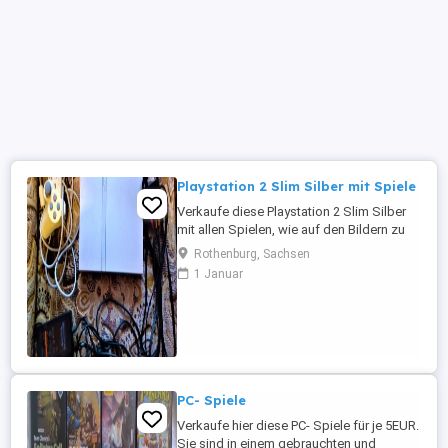
Playstation 2 Slim Silber mit Spiele
Verkaufe diese Playstation 2 Slim Silber
mit allen Spielen, wie auf den Bildern zu
sehen ist. Die Konsole und die Spiele sind
Rothenburg, Sachsen
in einem benutzten aber noch guten
1 Januar
Zustand. Nur alles zusammen zu
Verkaufen. Versand wäre gegen Aufpreis
möglich. Privatverkauf ohne Garantie und
Rücknahme.
PC- Spiele
Verkaufe hier diese PC- Spiele für je 5EUR.
Sie sind in einem gebrauchten und