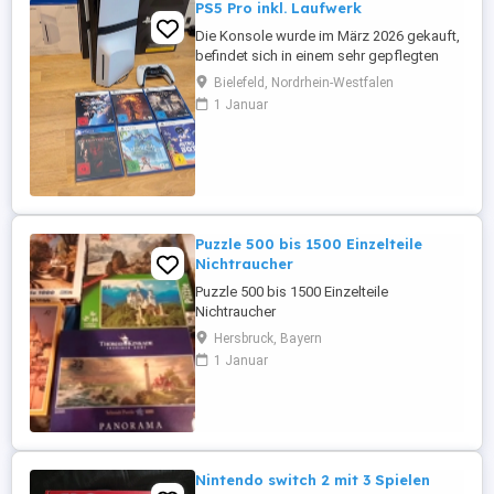
PS5 Pro inkl. Laufwerk
Die Konsole wurde im März 2026 gekauft,
befindet sich in einem sehr gepflegten
Zustand und funktioniert einwandfrei. Sie
Bielefeld, Nordrhein-Westfalen
wurde ganz normal privat genutzt und
1 Januar
weist keine technischen Probleme oder
sonstigen Auffälligkeiten auf. Die
Originalverpackung der PS5 Pro sowie die
Verpackung des Laufwerks sind ...
Puzzle 500 bis 1500 Einzelteile
Nichtraucher
Puzzle 500 bis 1500 Einzelteile
Nichtraucher
Hersbruck, Bayern
1 Januar
Nintendo switch 2 mit 3 Spielen