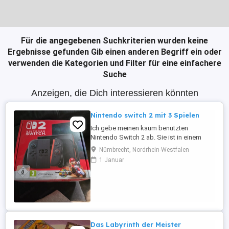
Für die angegebenen Suchkriterien wurden keine
Ergebnisse gefunden
Gib einen anderen Begriff ein oder
verwenden die Kategorien und Filter für eine einfachere
Suche
Anzeigen, die Dich interessieren könnten
Nintendo switch 2 mit 3 Spielen
Ich gebe meinen kaum benutzten
Nintendo Switch 2 ab. Sie ist in einem
neuwertigem zustand. Das Spiel Mario
Nümbrecht, Nordrhein-Westfalen
kart World ist nicht dabei da ich es
1 Januar
eingelöst habe ( Download code ).
Gekauft habe ich sie im Dezember 2025.
Die Rechnung gebe ich natürlich mit. Der
Verkauf erfolgt unter Ausschluss jeglicher
...
Das Labyrinth der Meister