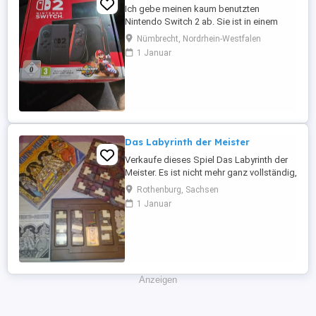
Ich gebe meinen kaum benutzten
Nintendo Switch 2 ab. Sie ist in einem
neuwertigem zustand. Das Spiel Mario
Nümbrecht, Nordrhein-Westfalen
kart World ist nicht dabei da ich es
1 Januar
eingelöst habe ( Download code ).
Gekauft habe ich sie im Dezember 2025.
Die Rechnung gebe ich natürlich mit. Der
Verkauf erfolgt unter Ausschluss jeglicher
...
Das Labyrinth der Meister
Verkaufe dieses Spiel Das Labyrinth der
Meister. Es ist nicht mehr ganz vollständig,
ansonsten ist es in einem gebrauchten
Rothenburg, Sachsen
aber guten Zustand. Versand gegen
1 Januar
Aufpreis möglich. Privatverkauf, keine
Garantie oder Rücknahme.
Anzeigen