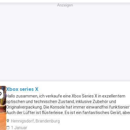
Anzeigen
Xbox series X
Hallo zusammen, ich verkaufe eine Xbox Series X in exzellentem
optischen und technischen Zustand, inklusive Zubehör und
Originalverpackung. Die Konsole hat immer einwandfrei funktionier
Auch der Lüfter ist flüsterleise. Es ist ein fantastisches Gerät, abe
verkaufe sie, um auf einen PC umzusteigen. Versand ...
Hennigsdorf, Brandenburg
1 Januar