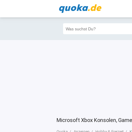
quoka
.de
Alle
Priva
Filter
2
110
110
Microsoft Xbox Konsolen, Game
Quoka
Anzeigen
Hobby & Freizeit
K