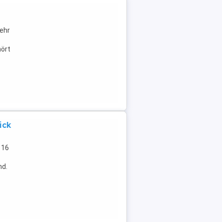
B
sehr
hört
ick
 16
nd.