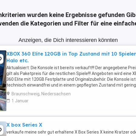
hkriterien wurden keine Ergebnisse gefunden
Gib
enden die Kategorien und Filter für eine einfac
Anzeigen, die Dich interessieren könnten
XBOX 360 Elite 120GB in Top Zustand mit 10 Spiele
Halo etc.
Aktualisiert: Die Konsole ist bereits verkauft!!! Der angegebene Pre
gilt als Paketpreis für die restlichen Spiele!!! Angeboten wird eine
360 Elite mit 120GB Festplatte und Originalzubehör. Die Konsole ist
technisch einwandfrei und in einem gepflegten Zustand mit gerin
Nutzungsspuren. Der ...
Braunschweig, Niedersachsen
1 Januar
X box Series X
verkaufe meine sehr gut erhaltene X Box Series X keine Kratzer od