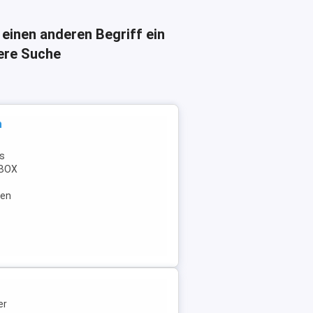
 einen anderen Begriff ein
here Suche
n
is
 XBOX
gen
er