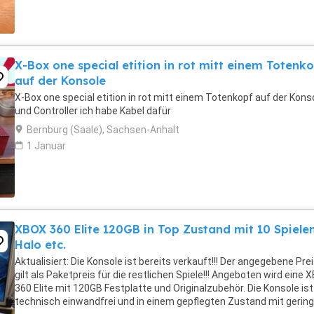
X-Box one special etition in rot mitt einem Totenk
auf der Konsole
X-Box one special etition in rot mitt einem Totenkopf auf der Kons
und Controller ich habe Kabel dafür
Bernburg (Saale), Sachsen-Anhalt
1 Januar
XBOX 360 Elite 120GB in Top Zustand mit 10 Spiele
Halo etc.
Aktualisiert: Die Konsole ist bereits verkauft!!! Der angegebene Pre
gilt als Paketpreis für die restlichen Spiele!!! Angeboten wird eine
360 Elite mit 120GB Festplatte und Originalzubehör. Die Konsole ist
technisch einwandfrei und in einem gepflegten Zustand mit gerin