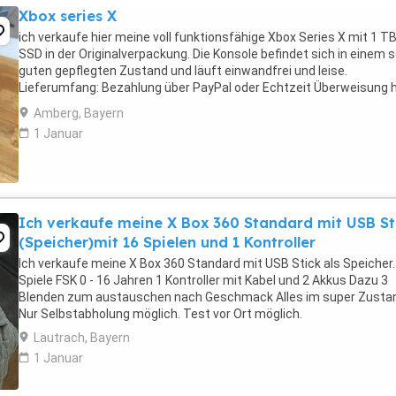
Xbox series X
ich verkaufe hier meine voll funktionsfähige Xbox Series X mit 1 T
SSD in der Originalverpackung. Die Konsole befindet sich in einem 
guten gepflegten Zustand und läuft einwandfrei und leise.
Lieferumfang: Bezahlung über PayPal oder Echtzeit Überweisung 
auf mit euren Betrugs Seiten mich zu ...
Amberg, Bayern
1 Januar
Ich verkaufe meine X Box 360 Standard mit USB St
(Speicher)mit 16 Spielen und 1 Kontroller
Ich verkaufe meine X Box 360 Standard mit USB Stick als Speicher.
Spiele FSK 0 - 16 Jahren 1 Kontroller mit Kabel und 2 Akkus Dazu 3
Blenden zum austauschen nach Geschmack Alles im super Zusta
Nur Selbstabholung möglich. Test vor Ort möglich.
Lautrach, Bayern
1 Januar