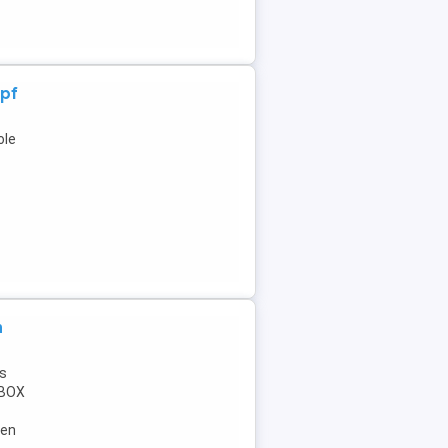
opf
ole
n
is
 XBOX
gen