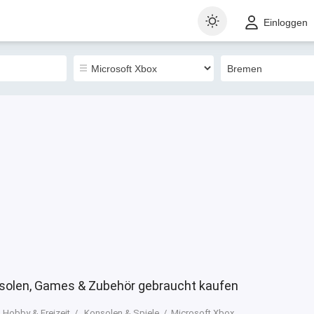
t
Gewerblich
Sortieren nach
Einloggen
0
nsolen, Games & Zubehör gebraucht kaufen
Hobby & Freizeit
Konsolen & Spiele
Microsoft Xbox