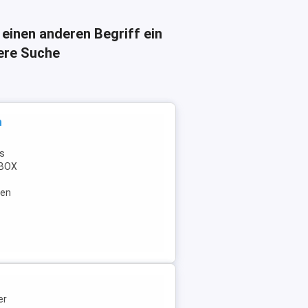
 einen anderen Begriff ein
here Suche
n
is
 XBOX
gen
er