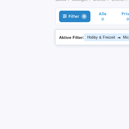
Alle
Pri
Filter
4
0
0
→
Aktive Filter:
Hobby & Freizeit
Mic