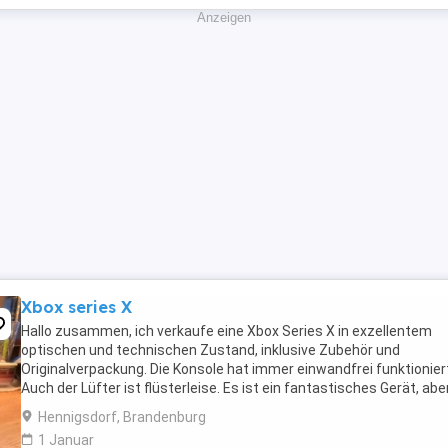
Anzeigen
Xbox series X
Hallo zusammen, ich verkaufe eine Xbox Series X in exzellentem
optischen und technischen Zustand, inklusive Zubehör und
Originalverpackung. Die Konsole hat immer einwandfrei funktionier
Auch der Lüfter ist flüsterleise. Es ist ein fantastisches Gerät, abe
verkaufe sie, um auf einen PC umzusteigen. Versand ...
Hennigsdorf, Brandenburg
1 Januar