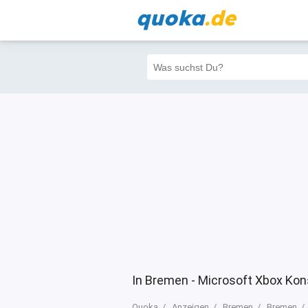
quoka
.de
Alle
Priva
Filter
4
0
0
In Bremen - Microsoft Xbox Ko
Quoka
Anzeigen
Bremen
Bremen