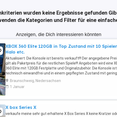
hkriterien wurden keine Ergebnisse gefunden
Gib
enden die Kategorien und Filter für eine einfac
Anzeigen, die Dich interessieren könnten
XBOX 360 Elite 120GB in Top Zustand mit 10 Spiele
Halo etc.
Aktualisiert: Die Konsole ist bereits verkauft!!! Der angegebene Pre
gilt als Paketpreis für die restlichen Spiele!!! Angeboten wird eine
360 Elite mit 120GB Festplatte und Originalzubehör. Die Konsole ist
technisch einwandfrei und in einem gepflegten Zustand mit gerin
Nutzungsspuren. Der ...
Braunschweig, Niedersachsen
1 Januar
X box Series X
verkaufe meine sehr gut erhaltene X Box Series X keine Kratzer od