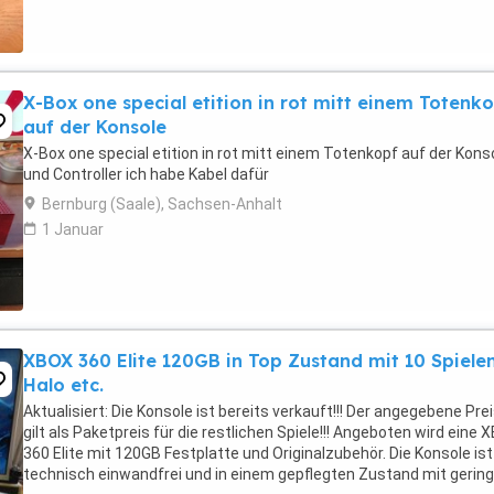
X-Box one special etition in rot mitt einem Totenk
auf der Konsole
X-Box one special etition in rot mitt einem Totenkopf auf der Kons
und Controller ich habe Kabel dafür
Bernburg (Saale), Sachsen-Anhalt
1 Januar
XBOX 360 Elite 120GB in Top Zustand mit 10 Spiele
Halo etc.
Aktualisiert: Die Konsole ist bereits verkauft!!! Der angegebene Pre
gilt als Paketpreis für die restlichen Spiele!!! Angeboten wird eine
360 Elite mit 120GB Festplatte und Originalzubehör. Die Konsole ist
technisch einwandfrei und in einem gepflegten Zustand mit gerin