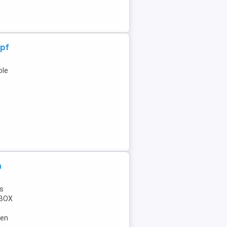
opf
ole
n
is
 XBOX
gen