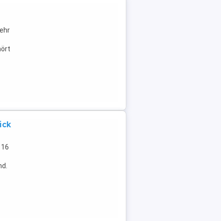
B
sehr
hört
ick
 16
nd.