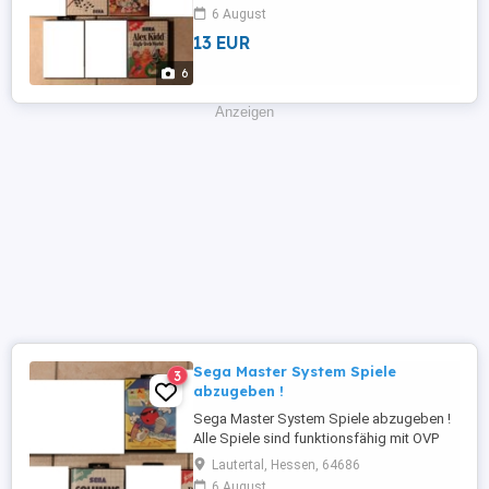
funktionsfähig mit OVP und Bed. Anleitung
6 August
. Zustand siehe Bilder . Folgende Spiele
13 EUR
sind noch zu haben : World Grand Prix 13,-
FP. Alex Kidd High Tech World 35,-FP
6
Psycho Fox 45,- FP Bubble Bobble 70,- FP
...
Anzeigen
Sega Master System Spiele
3
abzugeben !
Sega Master System Spiele abzugeben !
Alle Spiele sind funktionsfähig mit OVP
und teilweise mit Bed. Anleitung . Zustand
Lautertal, Hessen, 64686
siehe Bilder . Folgende Spiele sind noch
6 August