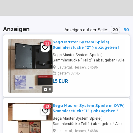
Anzeigen
20
50
Anzeigen auf der Seite:
Sega Master System Spiele(
11
Sammlerstücke "2" ) abzugeben !
Sega Master System Spiele(
Sammlerstücke "Teil 2" ) abzugeben ! Alle
Spiele sind vollständig und
Lautertal, Hessen, 64686
funktionsfähig mit OVP und Bed. Anleitung
gestern 07:45
. in 1A Sammlerzustand siehe Bilder .
15 EUR
Folgende Spiele sind noch zu haben : The
Ottifanten 15,- Land of Illusion 25,-
8
Jurassic Park 40,- Asterix and the Secret
Mission ...
Sega Master System Spiele in OVP(
13
Sammlerstücke"1" ) abzugeben !
Sega Master System Spiele(
Sammlerstücke Teil 1 ) abzugeben ! Alle
Spiele sind vollständig und
Lautertal, Hessen, 64686