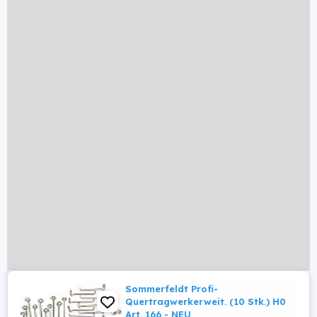
Sommerfeldt Profi-
Quertragwerkerweit. (10 Stk.) H0
Art. 166 - NEU