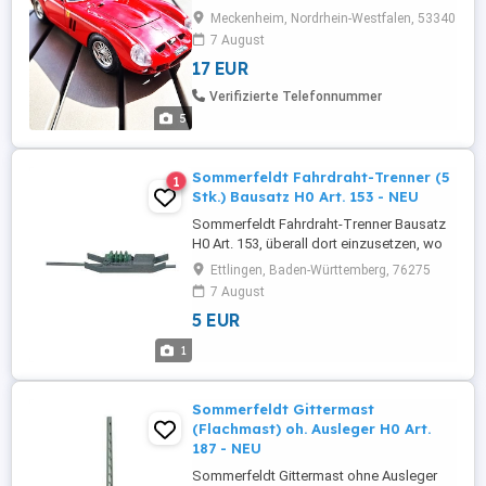
Meckenheim, Nordrhein-Westfalen, 53340
7 August
17 EUR
Verifizierte Telefonnummer
5
Sommerfeldt Fahrdraht-Trenner (5
1
Stk.) Bausatz H0 Art. 153 - NEU
Sommerfeldt Fahrdraht-Trenner Bausatz
H0 Art. 153, überall dort einzusetzen, wo
sie auf stromführende Funktion Wert
Ettlingen, Baden-Württemberg, 76275
legen, robust ausgeführt, einfach zu
7 August
montieren (Preis ist für Beutel mit 5 Stk.) .
5 EUR
Alle angebotenen Artikel sind NEUWARE
mit 2 Jahren gesetzlicher Gewähr und 14
1
Tagen Widerrufsrecht! ...
Sommerfeldt Gittermast
(Flachmast) oh. Ausleger H0 Art.
187 - NEU
Sommerfeldt Gittermast ohne Ausleger