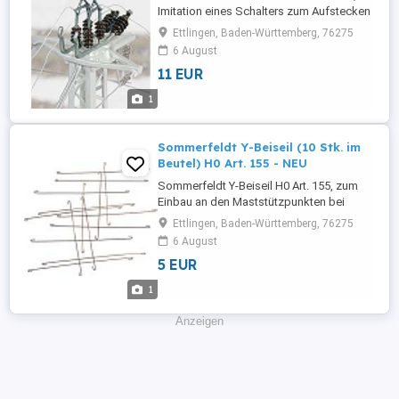
Imitation eines Schalters zum Aufstecken
auf Turmmasten #124, #125, #126, #129 ,
Ettlingen, Baden-Württemberg, 76275
Grundstellung ist ein geschlossener
6 August
Zustand, zur Nachbildung eines
11 EUR
geöffneten Zustandes die Isolatorbrücke
trennen und Isolator zur Stütze biegen
1
(Preis ist für Beutel mit 2 Stk.) . ...
Sommerfeldt Y-Beiseil (10 Stk. im
Beutel) H0 Art. 155 - NEU
Sommerfeldt Y-Beiseil H0 Art. 155, zum
Einbau an den Maststützpunkten bei
Schnellfahrstrecken, nach dem Verlöten
Ettlingen, Baden-Württemberg, 76275
der Fahrdrähte können die beiden Hänger
6 August
herausgetrennt werden (Preis ist für Beutel
5 EUR
mit 10 Stk.) . Alle angebotenen Artikel sind
NEUWARE mit 2 Jahren gesetzlicher
1
Gewähr und 14 Tagen Widerrufsrecht! ...
Anzeigen