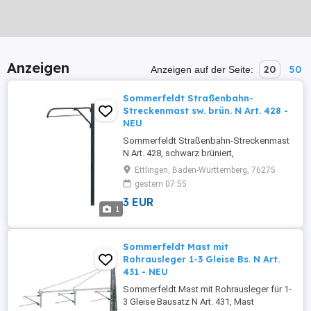
Anzeigen
20
50
Anzeigen auf der Seite:
Sommerfeldt Straßenbahn-
Streckenmast sw. brün. N Art. 428 -
NEU
Sommerfeldt Straßenbahn-Streckenmast
N Art. 428, schwarz brüniert,
Einfachfahrleitung (Preis ist für 1 Stk. aus
Ettlingen, Baden-Württemberg, 76275
einer VPE mit 5 Stk.!!!) . Alle angebotenen
gestern 07:55
Artikel sind NEUWARE mit 2 Jahren
3 EUR
gesetzlicher Gewähr und 14 Tagen
1
Widerrufsrecht! Realer Kommapreis,
Lagerbestand, Versandkosten und
Warenkorbrabatt ...
Sommerfeldt Mast mit
Rohrausleger 1-3 Gleise Bs. N Art.
431 - NEU
Sommerfeldt Mast mit Rohrausleger für 1-
3 Gleise Bausatz N Art. 431, Mast