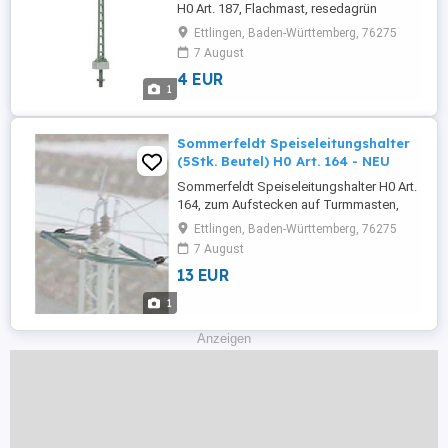
H0 Art. 187, Flachmast, resedagrün
lackiert (Preis ist für 1 Stk. aus einer VPE
Ettlingen, Baden-Württemberg, 76275
mit 5 Stk.!!!) . Alle angebotenen Artikel
7 August
sind NEUWARE mit 2 Jahren gesetzlicher
4 EUR
Gewähr und 14 Tagen Widerrufsrecht!
1
Realer Kommapreis, Lagerbestand,
Versandkosten und Warenkorbrabatt ...
Sommerfeldt Speiseleitungshalter
(5Stk. Beutel) H0 Art. 164 - NEU
Sommerfeldt Speiseleitungshalter H0 Art.
164, zum Aufstecken auf Turmmasten,
eine Nachbildung einer oder zweier längs
Ettlingen, Baden-Württemberg, 76275
geführten Speiseleitungen (V-förmige
7 August
Stütze auftrennen und Isolatoren
13 EUR
senkrecht biegen) kann man mit einem
feinen Eisendraht 0.5mm (#090), oder
1
einem Faden anfertigen (Preis ist für
Beutel ...
Anzeigen