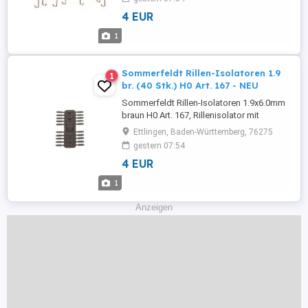
Jahren gesetzlicher Gewähr und 14 Tagen
4 EUR
Widerrufsrecht! Realer Kommapreis,
Lagerbestand, Versandkosten und
1
Warenkorbrabatt (Preisvergünstigung) ...
Sommerfeldt Rillen-Isolatoren 1.9
1
br. (40 Stk.) H0 Art. 167 - NEU
Sommerfeldt Rillen-Isolatoren 1.9x6.0mm
braun H0 Art. 167, Rillenisolator mit
Querloch zum Aufstecken (Preis ist für
Ettlingen, Baden-Württemberg, 76275
Beutel mit 40 Stk.) . Alle angebotenen
gestern 07:54
Artikel sind NEUWARE mit 2 Jahren
4 EUR
gesetzlicher Gewähr und 14 Tagen
Widerrufsrecht! Realer Kommapreis,
1
Lagerbestand, Versandkosten und
Warenkorbrabatt ...
Anzeigen