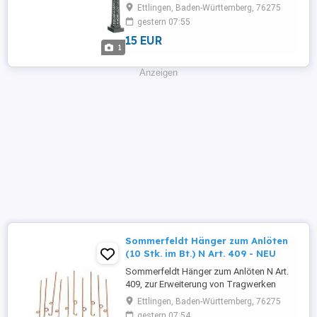
dunkelgrün, Ausladung 100mm, keine
Ettlingen, Baden-Württemberg, 76275
elektrische Trennung, einfach zu verlöten .
gestern 07:55
Alle angebotenen Artikel sind NEUWARE
15 EUR
mit 2 Jahren gesetzlicher Gewähr und 14
1
Tagen Widerrufsrecht! Realer
Kommapreis, Lagerbestand,
Anzeigen
Versandkosten ...
Sommerfeldt Hänger zum Anlöten
(10 Stk. im Bt.) N Art. 409 - NEU
Sommerfeldt Hänger zum Anlöten N Art.
409, zur Erweiterung von Tragwerken
(Preis ist für Beutel mit 10 Stk.) . Alle
Ettlingen, Baden-Württemberg, 76275
angebotenen Artikel sind NEUWARE mit 2
gestern 07:54