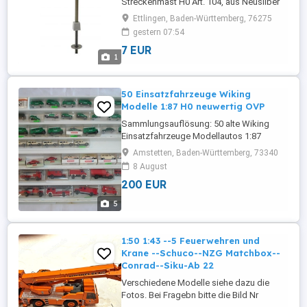
Streckenmast H0 Art. 104, aus Neusilber
(Preis ist für 1 Stk. aus einer VPE mit 5
Ettlingen, Baden-Württemberg, 76275
Stk.!!!) . Alle angebotenen Artikel sind
gestern 07:54
NEUWARE mit 2 Jahren gesetzlicher
7 EUR
Gewähr und 14 Tagen Widerrufsrecht!
1
Realer Kommapreis, Lagerbestand,
Versandkosten und Warenkorbrabatt
(Preisvergünstigung) ...
50 Einsatzfahrzeuge Wiking
Modelle 1:87 H0 neuwertig OVP
Sammlungsauflösung: 50 alte Wiking
Einsatzfahrzeuge Modellautos 1:87
H0.neuwertig unbespielt OVP. Der
Amstetten, Baden-Württemberg, 73340
Setzkasten gehört nicht zum Angbot!!
8 August
Vitrinenmodelle aus Tielosem
200 EUR
Nichtraucherhaushalt Die Bilder sind
Bestandteil des Angebots bitte genau
5
anschauen! Versand gegen Vorkasse (
Überweisung Kein Paypal ...
1:50 1:43 --5 Feuerwehren und
Krane --Schuco--NZG Matchbox--
Conrad--Siku-Ab 22
Verschiedene Modelle siehe dazu die
Fotos. Bei Fragebn bitte die Bild Nr