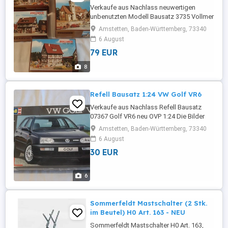
Verkaufe aus Nachlass neuwertigen
unbenutzten Modell Bausatz 3735 Vollmer
Fachwerkdorf H0 OVP Vitrinen Modell aus
Amstetten, Baden-Württemberg, 73340
Tierlosem Nichtraucher Haushalt. Die
6 August
Bilder sind Bestandteil des Angebots bitte
79 EUR
genau anschauen! Versand gegen
Vorkasse ( Überweisung KEIN PAYPAL)
8
plus 8,- Porto. Privatverkauf erfolgt unter ...
Refell Bausatz 1:24 VW Golf VR6
Verkaufe aus Nachlass Refell Bausatz
07367 Golf VR6 neu OVP 1:24 Die Bilder
sind Bestandteil des Angebots bitte
Amstetten, Baden-Württemberg, 73340
genau anschauen! Versand gegen
6 August
Vorkasse ( Überweisung KEIN PAYPAL)
30 EUR
plus 8,- Porto. Privatverkauf erfolgt unter
Ausschluss jeglicher Sachmängelhaftung
keine Rücknahme.
6
Sommerfeldt Mastschalter (2 Stk.
im Beutel) H0 Art. 163 - NEU
Sommerfeldt Mastschalter H0 Art. 163,