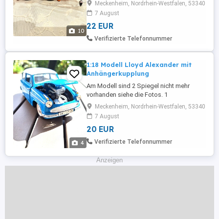
angeben--Schuco--NZG--Matchbox--
Meckenheim, Nordrhein-Westfalen, 53340
Conrad-Siku- Zustand gut, aber dann nach
7 August
dem Modell fragen und ich sehe
22 EUR
danach.Preise sind verschieden Privater
10
Verkauf meiner Sammlung iohne Garantie
Verifizierte Telefonnummer
und Rücknahme- Ab 22
1:18 Modell Lloyd Alexander mit
Anhängerkupplung
Am Modell sind 2 Spiegel nicht mehr
vorhanden siehe die Fotos. 1
Wohnwagenspiegel ist noch am voreren
Meckenheim, Nordrhein-Westfalen, 53340
Holmen. Privater Verkauf ohne Garantie
7 August
und Rücknahme-
20 EUR
Verifizierte Telefonnummer
4
Anzeigen