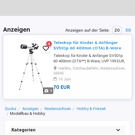
Anzeigen
20
50
Anzeigen auf der Seite:
Teleskop für Kinder & Anfänger
4
SV501p 60 400mm (OTA) B-Ware
Teleskop für Kinder & Anfänger SV501p
60 400mm (OTA**) B-Ware, UVP 199 EUR,
60mm Öffnung 400mm Kinderteleskop,
Idafehn, Ostrhauderfehn, Niedersachsen,
Astronomie-Refraktor-Teleskop mit
26842
Verstellbarem Stativ, für Land- und
10 Juni
Himmelsobjekte inkl. Halter für
70 EUR
Smartphone und Versand DE ACHTUNG -
9
SIE BEZIEHEN BÜRGERGELD ; KEIN
PROBLEM, MIT DEM AKTUELLEN ...
Quoka
Anzeigen
Niedersachsen
Hobby & Freizeit
Modellbau & Hobby
Kategorien