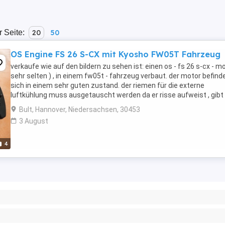
r Seite:
20
50
OS Engine FS 26 S-CX mit Kyosho FW05T Fahrzeug
verkaufe wie auf den bildern zu sehen ist: einen os - fs 26 s-cx - mo
sehr selten ) , in einem fw05t - fahrzeug verbaut. der motor befind
sich in einem sehr guten zustand. der riemen für die externe
luftkühlung muss ausgetauscht werden da er risse aufweist , gibt
in jedem baumarkt für ...
Bult, Hannover, Niedersachsen, 30453
3 August
4