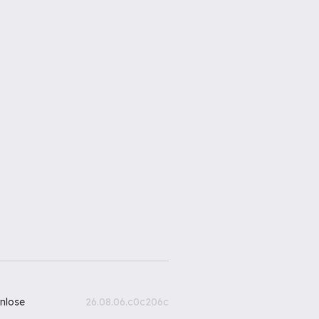
nlose
26.08.06.c0c206c