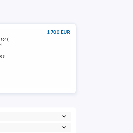
1 700 EUR
tor (
et
 es