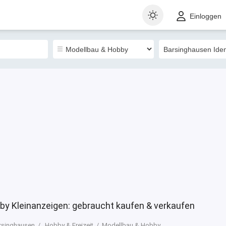
t
Gewerblich
Sortieren nach
Einloggen
0
y Kleinanzeigen: gebraucht kaufen & verkaufen
rsinghausen
Hobby & Freizeit
Modellbau & Hobby