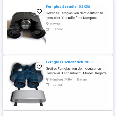
Fernglas Seeadler 3.5X30
Seltenes Fernglas von dem deutschen
Hersteller "Seeadler" mit Kompass.
Modell: Jägermeister EOC. Das Fernglas
Bayern
befindet sich in einem guten gebrauchten
1 Januar
Zustand. Voll funktionsfähig.
Eigenschaften & technische Daten: -
Anwendungsgebiet: Natur, Oper, Wandern,
Reisen, Vogelbeobachtung... -Farbe: ...
Fernglas Eschenbach 7X50
Großes Fernglas von dem deutschen
Hersteller "Eschenbach". Modell: Regatta.
Das Fernglas befindet sich in einem sehr
Nürnberg (Mittelfr), Bayern
guten gebrauchten Zustand. Voll
1 Januar
funktionsfähig. Eigenschaften &
technische Daten: -Anwendungsgebiet:
Natur, Reisen, Schifffahrt,
Vogelbeobachtung... -Farbe: Blau; -
Vollvergütete ...