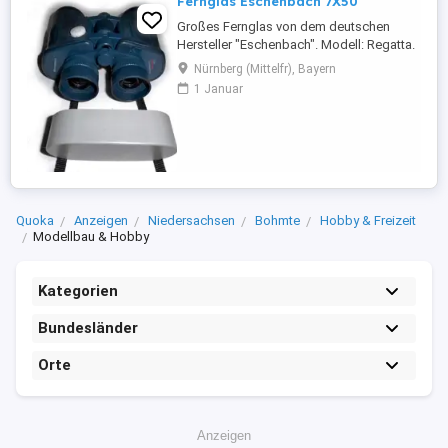
Fernglas Eschenbach 7X50
Großes Fernglas von dem deutschen
Hersteller "Eschenbach". Modell: Regatta.
Das Fernglas befindet sich in einem sehr
Nürnberg (Mittelfr), Bayern
guten gebrauchten Zustand. Voll
1 Januar
funktionsfähig. Eigenschaften &
technische Daten: -Anwendungsgebiet:
Natur, Reisen, Schifffahrt,
Vogelbeobachtung... -Farbe: Blau; -
Vollvergütete ...
Quoka
Anzeigen
Niedersachsen
Bohmte
Hobby & Freizeit
Modellbau & Hobby
Kategorien
Bundesländer
Orte
Anzeigen