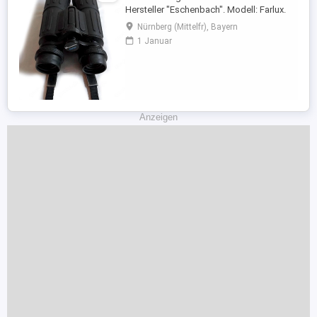
Hersteller "Eschenbach". Modell: Farlux.
Das Fernglas befindet sich in einem top
Nürnberg (Mittelfr), Bayern
Zustand. Voll funktionsfähig.
1 Januar
Eigenschaften & technische Daten: -
Anwendungsgebiet: Natur, Jagd,
Astronomie, Schifffahrt,
Vogelbeobachtung... -Farbe: Dunkelgrau; -
Mehrfach vergütete ...
Anzeigen