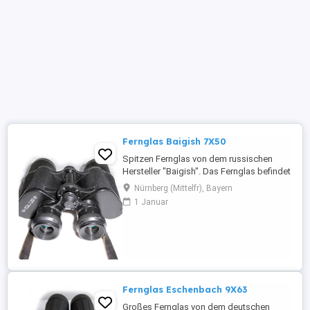
Fernglas Baigish 7X50
Spitzen Fernglas von dem russischen
Hersteller "Baigish". Das Fernglas befindet
sich noch in einem sehr guten
Nürnberg (Mittelfr), Bayern
gebrauchten Zustand. Voll funktionsfähig.
1 Januar
Eigenschaften & technische Daten: -
Anwendungsgebiet: Natur, Jagd, Reisen,
Schifffahrt, Vogelbeobachtung. . . -Farbe:
Schwarz; -Mehrfach vergütete ...
Fernglas Eschenbach 9X63
Großes Fernglas von dem deutschen