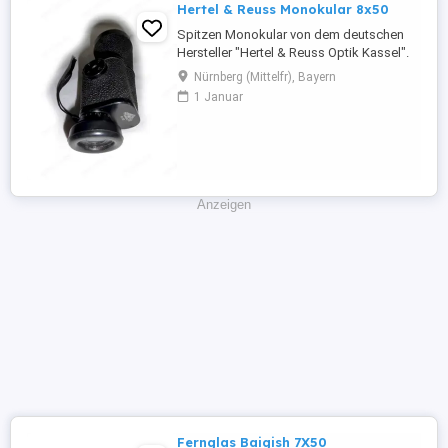
Hertel & Reuss Monokular 8x50
Spitzen Monokular von dem deutschen
Hersteller "Hertel & Reuss Optik Kassel".
Das Monokular befindet sich in einem
Nürnberg (Mittelfr), Bayern
guten gebrauchten Zustand. Voll
1 Januar
funktionsfähig. Eigenschaften &
technische Daten: -Anwendungsgebiet:
Natur, Wandern, Foto, Oper, Reisen, Safari,
Vogelbeobachtung... . -Farbe: Schwarz; -
Objektivdurchmesser: ...
Anzeigen
Fernglas Baigish 7X50