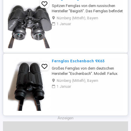
Spitzen Fernglas von dem russischen
Hersteller "Baigish". Das Fernglas befindet
sich noch in einem sehr guten
Nürnberg (Mittelfr), Bayern
gebrauchten Zustand. Voll funktionsfähig.
1 Januar
Eigenschaften & technische Daten: -
Anwendungsgebiet: Natur, Jagd, Reisen,
Schifffahrt, Vogelbeobachtung. . . -Farbe:
Schwarz; -Mehrfach vergütete ...
Fernglas Eschenbach 9X63
Großes Fernglas von dem deutschen
Hersteller "Eschenbach". Modell: Farlux.
Das Fernglas befindet sich in einem top
Nürnberg (Mittelfr), Bayern
Zustand. Voll funktionsfähig.
1 Januar
Eigenschaften & technische Daten: -
Anwendungsgebiet: Natur, Jagd,
Astronomie, Schifffahrt,
Vogelbeobachtung... -Farbe: Dunkelgrau; -
Mehrfach vergütete ...
Anzeigen