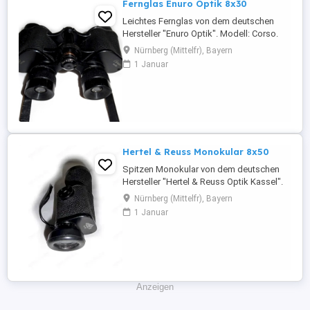
Fernglas Enuro Optik 8x30
Leichtes Fernglas von dem deutschen
Hersteller "Enuro Optik". Modell: Corso.
Das Fernglas befindet sich in einem guten
Nürnberg (Mittelfr), Bayern
gebrauchten Zustand. Voll funktionsfähig.
1 Januar
Eigenschaften & technische Daten: -
Anwendungsgebiet: Natur, Jagd,
Wandern, Reisen, Safari,
Vogelbeobachtung. . . . -Farbe: Schwarz; -
Objektivdurchmesser: ...
Hertel & Reuss Monokular 8x50
Spitzen Monokular von dem deutschen
Hersteller "Hertel & Reuss Optik Kassel".
Das Monokular befindet sich in einem
Nürnberg (Mittelfr), Bayern
guten gebrauchten Zustand. Voll
1 Januar
funktionsfähig. Eigenschaften &
technische Daten: -Anwendungsgebiet:
Natur, Wandern, Foto, Oper, Reisen, Safari,
Vogelbeobachtung... . -Farbe: Schwarz; -
Objektivdurchmesser: ...
Anzeigen