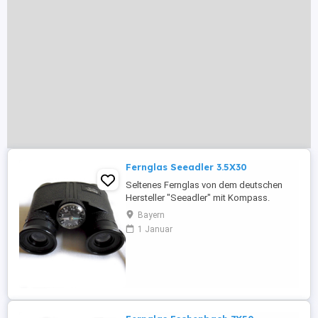
Fernglas Seeadler 3.5X30
Seltenes Fernglas von dem deutschen
Hersteller "Seeadler" mit Kompass.
Modell: Jägermeister EOC. Das Fernglas
Bayern
befindet sich in einem guten gebrauchten
1 Januar
Zustand. Voll funktionsfähig.
Eigenschaften & technische Daten: -
Anwendungsgebiet: Natur, Oper, Wandern,
Reisen, Vogelbeobachtung... -Farbe: ...