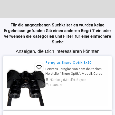
Für die angegebenen Suchkriterien wurden keine
Ergebnisse gefunden
Gib einen anderen Begriff ein oder
verwenden die Kategorien und Filter für eine einfachere
Suche
Anzeigen, die Dich interessieren könnten
Fernglas Enuro Optik 8x30
Leichtes Fernglas von dem deutschen
Hersteller "Enuro Optik". Modell: Corso.
Das Fernglas befindet sich in einem guten
Nürnberg (Mittelfr), Bayern
gebrauchten Zustand. Voll funktionsfähig.
1 Januar
Eigenschaften & technische Daten: -
Anwendungsgebiet: Natur, Jagd,
Wandern, Reisen, Safari,
Vogelbeobachtung. . . . -Farbe: Schwarz; -
Objektivdurchmesser: ...