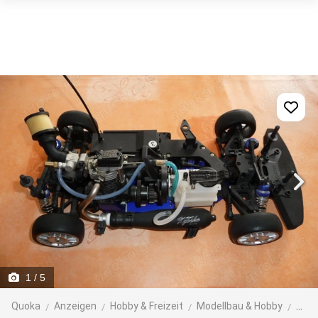
1
/ 5
Quoka
Anzeigen
Hobby & Freizeit
Modellbau & Hobby
RC-M