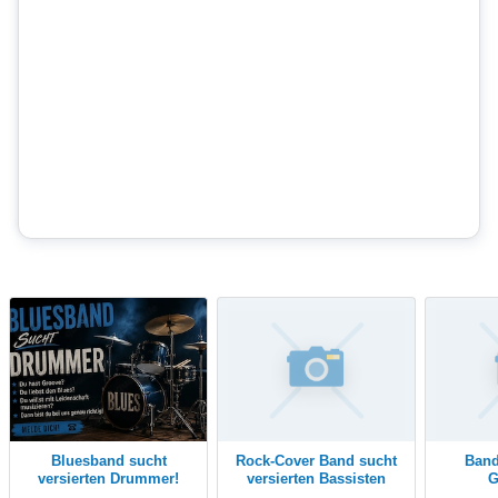
Bluesband sucht
Rock-Cover Band sucht
Band sucht Solo-
versierten Drummer!
versierten Bassisten
G