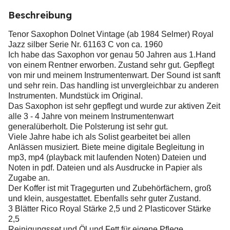
Beschreibung
Tenor Saxophon Dolnet Vintage (ab 1984 Selmer) Royal
Jazz silber Serie Nr. 61163 C von ca. 1960
Ich habe das Saxophon vor genau 50 Jahren aus 1.Hand
von einem Rentner erworben. Zustand sehr gut. Gepflegt
von mir und meinem Instrumentenwart. Der Sound ist sanft
und sehr rein. Das handling ist unvergleichbar zu anderen
Instrumenten. Mundstück im Original.
Das Saxophon ist sehr gepflegt und wurde zur aktiven Zeit
alle 3 - 4 Jahre von meinem Instrumentenwart
generalüberholt. Die Polsterung ist sehr gut.
Viele Jahre habe ich als Solist gearbeitet bei allen
Anlässen musiziert. Biete meine digitale Begleitung in
mp3, mp4 (playback mit laufenden Noten) Dateien und
Noten in pdf. Dateien und als Ausdrucke in Papier als
Zugabe an.
Der Koffer ist mit Tragegurten und Zubehörfächern, groß
und klein, ausgestattet. Ebenfalls sehr guter Zustand.
3 Blätter Rico Royal Stärke 2,5 und 2 Plasticover Stärke
2,5
Reinigungsset und Öl und Fett für eigene Pflege